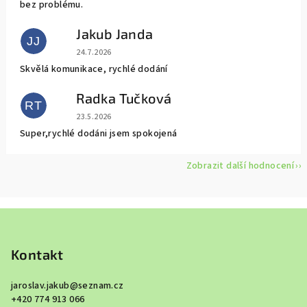
bez problému.
Jakub Janda
JJ
Hodnocení obchodu je 5 z 5 hvězdiček.
24.7.2026
Skvělá komunikace, rychlé dodání
Radka Tučková
RT
Hodnocení obchodu je 5 z 5 hvězdiček.
23.5.2026
Super,rychlé dodáni jsem spokojená
Zobrazit další hodnocení
Z
á
p
Kontakt
a
jaroslav.jakub
@
seznam.cz
t
+420 774 913 066