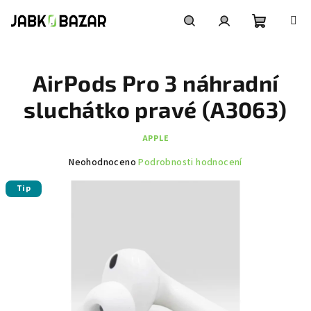
Přejít
na
obsah
Nákupní
Hledat
Přihlášení
AirPods Pro 3 náhradní
košík
sluchátko pravé (A3063)
APPLE
Průměrné
Neohodnoceno
Podrobnosti hodnocení
hodnocení
Tip
produktu
je
0,0
z
5
hvězdiček.