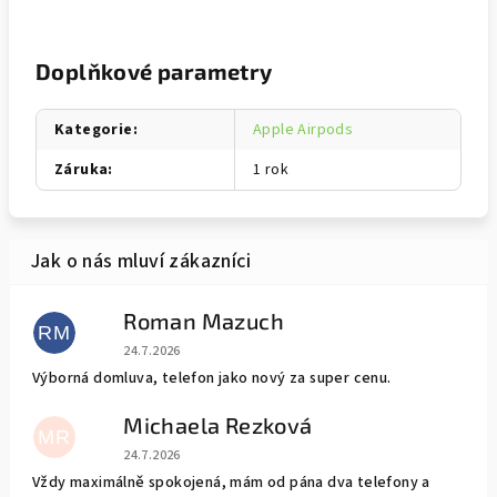
Doplňkové parametry
Kategorie
:
Apple Airpods
Záruka
:
1 rok
Roman Mazuch
RM
Hodnocení obchodu je 5 z 5 hvězdiček.
24.7.2026
Výborná domluva, telefon jako nový za super cenu.
Michaela Rezková
MR
Hodnocení obchodu je 5 z 5 hvězdiček.
24.7.2026
Vždy maximálně spokojená, mám od pána dva telefony a