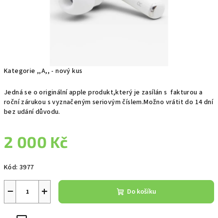
Kategorie ,,A,, - nový kus
Jedná se o originální apple produkt,který je zasílán s fakturou a
roční zárukou s vyznačeným seriovým číslem.Možno vrátit do 14 dní
bez udání důvodu.
2 000 Kč
Měrná
Kód:
3977
cena:
−
+
Do košíku