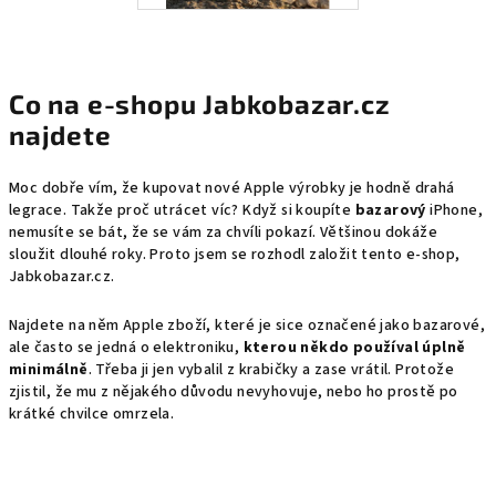
Co na e-shopu Jabkobazar.cz
najdete
Moc dobře vím, že kupovat nové Apple výrobky je hodně drahá
legrace. Takže proč utrácet víc? Když si koupíte
bazarový
iPhone,
nemusíte se bát, že se vám za chvíli pokazí. Většinou dokáže
sloužit dlouhé roky. Proto jsem se rozhodl založit tento e-shop,
Jabkobazar.cz.
Najdete na něm Apple zboží, které je sice označené jako bazarové,
ale často se jedná o elektroniku,
kterou někdo používal úplně
minimálně
. Třeba ji jen vybalil z krabičky a zase vrátil. Protože
zjistil, že mu z nějakého důvodu nevyhovuje, nebo ho prostě po
krátké chvilce omrzela.