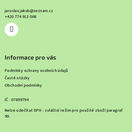
a
jaroslav.jakub
@
seznam.cz
t
+420 774 913 066
í
Informace pro vás
Podmínky ochrany osobních údajů
Časté otázky
Obchodní podmínky
IČ : 07699794
Nelze odečítat DPH - zvláštní režim pro použité zboží paragraf
90.