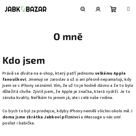
Přejít
na
obsah
Nákupní
Hledat
Přihlášení
O mně
košík
Kdo jsem
Právě se díváte na e-shop, který patří jednomu
velkému Apple
fanouškovi
. Jmenuji se Jaroslav a už si ani přesně nepamatuji, kdy
jsem se s iPhony seznámil. Vím, že už to je hodně dávno a že to byla
důležitá chvíle. Zjistil jsem, že Apple je značka, která vydrží. Je to
záruka kvality. Neříkám to jenom já, ale i celá naše rodina.
Co bych to byl za prodejce, kdyby iPhony neměli všichni okolo mě. I
doma jsme zkrátka Jabkoví příznivci
a iMessage u nás umí
posílat i babička.