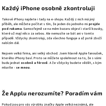
Každý iPhone osobně zkontroluji
Takové iPhony najdete i tady na e-shopu. Každý z nich má jiný
příběh, ale můžete počítat s tím, že jeden do jednoho mi
projde
pod rukama
. Samozřejmě se na mém bazaru objeví i starší kousky,
které už mají něco za sebou. Ale nemusíte se bát ani v tomto
případě. Vždycky zkontroluji, zda všechno funguje a až poté zboží
nabízím dál.
Nejsem velká firma, ani velký obchod. Jsem hlavně Apple fanoušek,
kterého iPhony baví. Proto se můžete spolehnout na to, že s vámi
budu jednat
osobně a férově
. A že vždycky budete vědět, s kým
mluvíte -
se mnou
.
Že Applu nerozumíte? Poradím vám
Pokud jsou pro vás výrobky značky Apple velká neznámá, ale