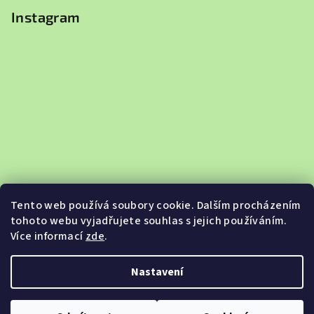
Instagram
Tento web používá soubory cookie. Dalším procházením
tohoto webu vyjadřujete souhlas s jejich používáním.
Více informací
zde
.
Sledovat na Instagramu
Nastavení
Copyright 2026
Jabkobazar.cz
. Všechna práva vyhrazena.