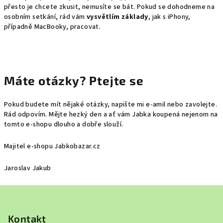
přesto je chcete zkusit, nemusíte se bát. Pokud se dohodneme na
osobním setkání, rád vám
vysvětlím základy
, jak s iPhony,
případně MacBooky, pracovat.
Máte otázky? Ptejte se
Pokud budete mít nějaké otázky, napište mi e-amil nebo zavolejte.
Rád odpovím. Mějte hezký den a ať vám Jabka koupená nejenom na
tomto e-shopu dlouho a dobře slouží.
Majitel e-shopu Jabkobazar.cz
Jaroslav Jakub
Z
á
p
Kontakt