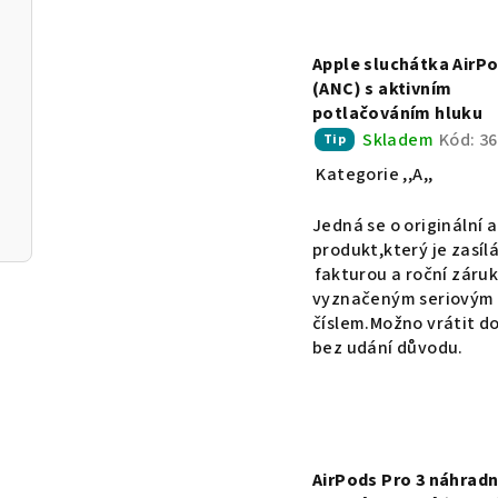
r
d
o
u
Apple sluchátka AirPo
d
(ANC) s aktivním
k
potlačováním hluku
u
t
Skladem
Kód:
36
Tip
k
ů
Kategorie ,,A,,
t
Jedná se o originální 
ů
produkt,který je zasílá
fakturou a roční záruk
vyznačeným seriovým
číslem.Možno vrátit do
bez udání důvodu.
AirPods Pro 3 náhradn