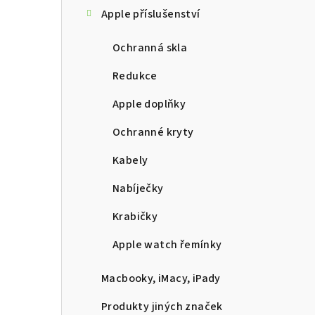
Apple příslušenství
n
n
Ochranná skla
í
Redukce
p
Apple doplňky
a
Ochranné kryty
n
Kabely
e
Nabíječky
l
Krabičky
Apple watch řemínky
Macbooky, iMacy, iPady
Produkty jiných značek