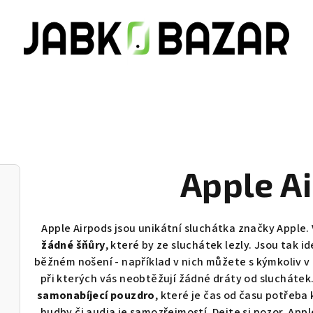
Apple A
Apple Airpods jsou unikátní sluchátka značky Apple. 
žádné šňůry
, které by ze sluchátek lezly. Jsou tak 
běžném nošení - například v nich můžete s kýmkoliv v k
při kterých vás neobtěžují žádné dráty od sluchátek
samonabíjecí pouzdro
, které je čas od času potřeba 
hudby či audia je samozřejmostí. Dejte si pozor, App