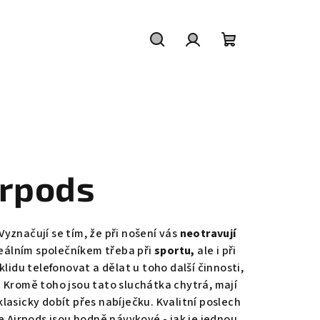
Hledat
Přihlášení
Nákupní
košík
irpods
Vyznačují se tím, že při nošení vás
neotravují
ideálním společníkem třeba při
sportu,
ale i při
lidu telefonovat a dělat u toho další činnosti,
. Kromě toho jsou tato sluchátka chytrá, mají
klasicky dobít přes nabíječku. Kvalitní poslech
le Airpods jsou hodně návykové - jak je jednou