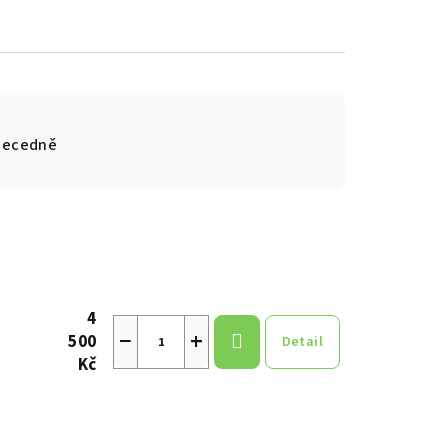
becedně
4
−
+
500
Detail
Kč