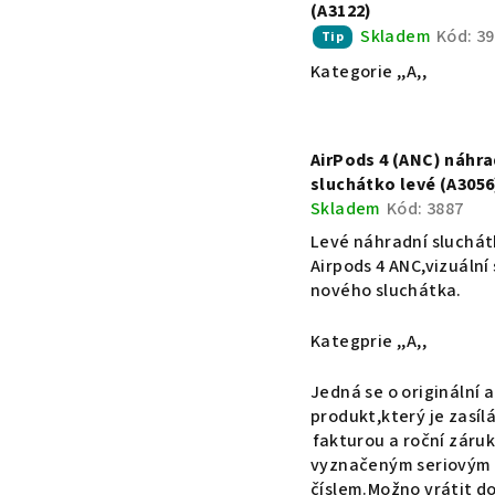
(A3122)
Skladem
Kód:
39
Tip
Kategorie ,,A,,
AirPods 4 (ANC) náhra
sluchátko levé (A3056
Skladem
Kód:
3887
Levé náhradní sluchá
Airpods 4 ANC,vizuální
nového sluchátka.
Kategprie ,,A,,
Jedná se o originální 
produkt,který je zasílá
fakturou a roční záruk
vyznačeným seriovým
číslem.Možno vrátit do