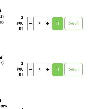
í
98)
1
−
+
95
800
Detail
Kč
ní
47)
1
−
+
800
Detail
Kč
í
zdro