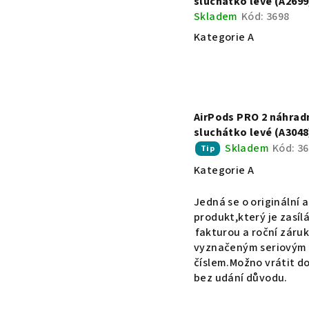
sluchátko levé (A2699
Skladem
Kód:
3698
Kategorie A
AirPods PRO 2 náhrad
sluchátko levé (A3048
Skladem
Kód:
36
Tip
Kategorie A
Jedná se o originální 
produkt,který je zasílá
fakturou a roční záruk
vyznačeným seriovým
číslem.Možno vrátit do
bez udání důvodu.