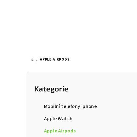
Přejít
na
obsah
/
APPLE AIRPODS
DOMŮ
P
o
Kategorie
Přeskočit
kategorie
s
Mobilní telefony Iphone
t
Apple Watch
r
Apple Airpods
a