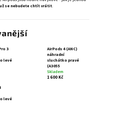
ž se nebudete chtít vrátit
.
anější
Pro 3
AirPods 4 (ANC)
náhradní
o levé
sluchátko pravé
(A3055
Skladem
1 600 Kč
4
o levé