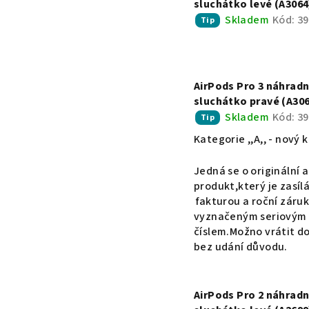
sluchátko levé (A3064
Skladem
Kód:
39
Tip
AirPods Pro 3 náhradn
sluchátko pravé (A30
Skladem
Kód:
39
Tip
Kategorie ,,A,, - nový 
Jedná se o originální 
produkt,který je zasílá
fakturou a roční záruk
vyznačeným seriovým
číslem.Možno vrátit do
bez udání důvodu.
AirPods Pro 2 náhradn