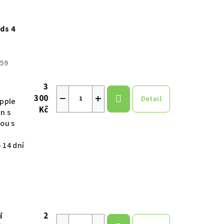
ds 4
59
3
−
+
300
Detail
apple
Kč
n s
ou s
 14 dní
2
í