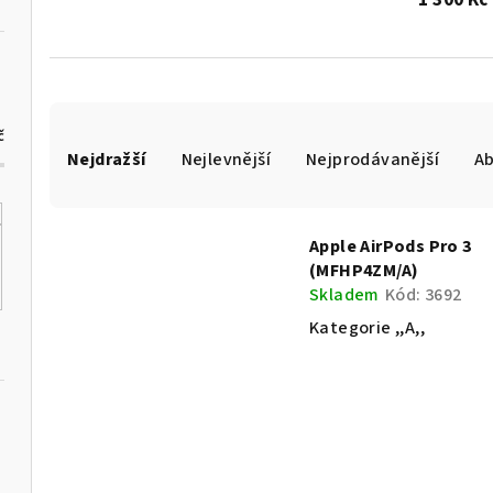
1 300 Kč
Ř
č
Nejdražší
Nejlevnější
Nejprodávanější
A
a
z
V
Apple AirPods Pro 3
e
(MFHP4ZM/A)
ý
n
Skladem
Kód:
3692
p
Kategorie ,,A,,
í
i
p
s
r
p
o