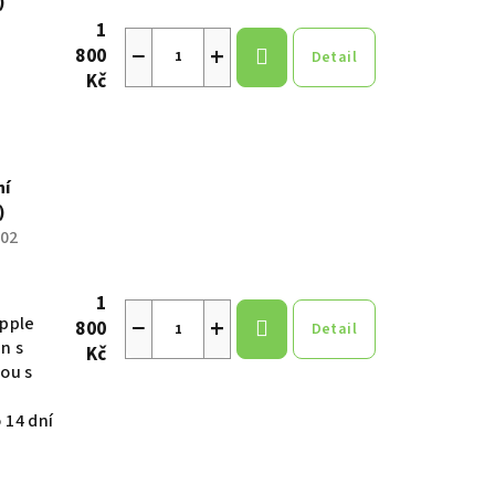
)
1
−
+
800
Detail
Kč
ní
)
02
1
−
+
apple
800
Detail
n s
Kč
ou s
 14 dní