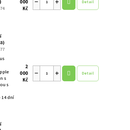
−
+
)
000
Detail
Kč
74
í
63)
77
kus
2
−
+
apple
000
Detail
n s
Kč
ou s
 14 dní
í