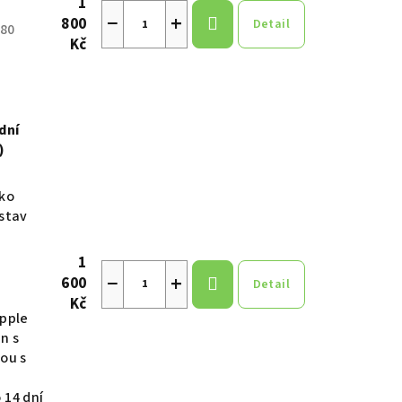
1
−
+
800
Detail
80
Kč
dní
)
tko
 stav
1
−
+
600
Detail
Kč
apple
n s
ou s
 14 dní