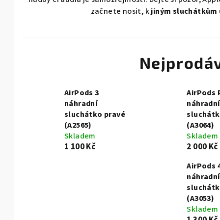
začnete nosit, k
jiným sluchátkům u
Nejprodáv
AirPods 3
AirPods 
náhradní
náhradní
sluchátko pravé
sluchátk
(A2565)
(A3064)
Skladem
Skladem
1 100 Kč
2 000 Kč
AirPods 
náhradní
sluchátk
(A3053)
Skladem