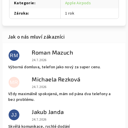
Kategorie
:
Apple Airpods
Záruka
:
1 rok
Roman Mazuch
RM
Hodnocení obchodu je 5 z 5 hvězdiček.
24.7.2026
Výborná domluva, telefon jako nový za super cenu.
Michaela Rezková
MR
Hodnocení obchodu je 5 z 5 hvězdiček.
24.7.2026
Vždy maximálně spokojená, mám od pána dva telefony a
bez problému.
Jakub Janda
JJ
Hodnocení obchodu je 5 z 5 hvězdiček.
24.7.2026
Skvělá komunikace, rychlé dodání