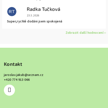
Radka Tučková
RT
Hodnocení obchodu je 5 z 5 hvězdiček.
23.5.2026
Super,rychlé dodáni jsem spokojená
Zobrazit další hodnocení
Z
á
p
Kontakt
a
jaroslav.jakub
@
seznam.cz
t
+420 774 913 066
í