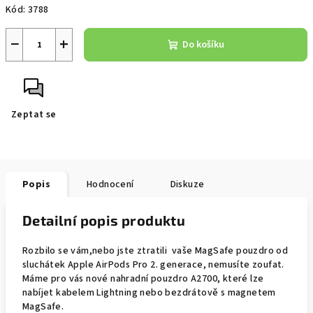
Kód:
3788
cena:
−
+
Do košíku
Zeptat se
Popis
Hodnocení
Diskuze
Detailní popis produktu
Rozbilo se vám,nebo jste ztratili vaše MagSafe pouzdro od
sluchátek Apple AirPods Pro 2. generace, nemusíte zoufat.
Máme pro vás nové nahradní pouzdro A2700, které lze
nabíjet kabelem Lightning nebo bezdrátově s magnetem
MagSafe.