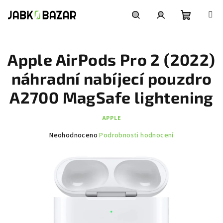
Přejít
na
obsah
Nákupní
Hledat
Přihlášení
Apple AirPods Pro 2 (2022)
košík
náhradní nabíjecí pouzdro
A2700 MagSafe lightening
APPLE
Průměrné
Neohodnoceno
Podrobnosti hodnocení
hodnocení
produktu
je
0,0
z
5
hvězdiček.