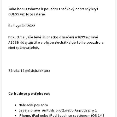
Jako bonus zdarma k pouzdru značkový ochranný kryt
GUESS viz fotogalerie
Rok vydání 2022
Pokud má vaše levé sluchátko označení A2699 a pravé
A2698( údaj zjistíte v ohybu sluchátka),je tohle pouzdro s
nimi spárovatelné.
Záruka 12 měsíců,faktura
Co budete potřebovat
Náhradní pouzdro
Levé a pravé AirPods pro 2,nebo Airpods pro 1
iPhone, iPad nebo iPod touch se systémem iOS 14.3