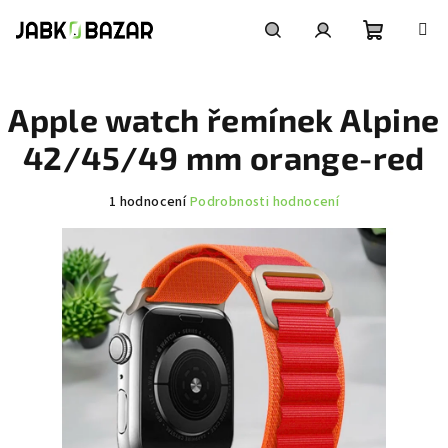
Přejít
na
obsah
Nákupní
Hledat
Přihlášení
Apple watch řemínek Alpine
košík
42/45/49 mm orange-red
Průměrné
1 hodnocení
Podrobnosti hodnocení
hodnocení
produktu
je
5,0
z
5
hvězdiček.