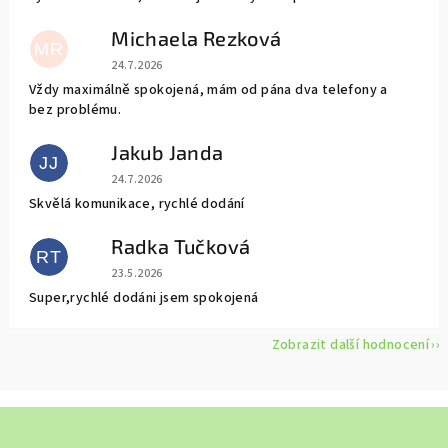
Michaela Rezková
MR
Hodnocení obchodu je 5 z 5 hvězdiček.
24.7.2026
Vždy maximálně spokojená, mám od pána dva telefony a
bez problému.
Jakub Janda
JJ
Hodnocení obchodu je 5 z 5 hvězdiček.
24.7.2026
Skvělá komunikace, rychlé dodání
Radka Tučková
RT
Hodnocení obchodu je 5 z 5 hvězdiček.
23.5.2026
Super,rychlé dodáni jsem spokojená
Zobrazit další hodnocení
Z
á