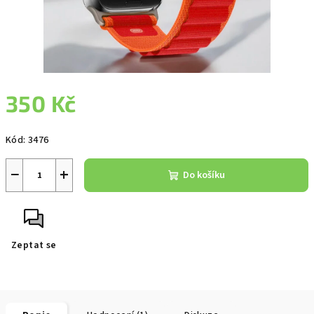
350 Kč
Měrná
Kód:
3476
cena:
−
+
Do košíku
Zeptat se