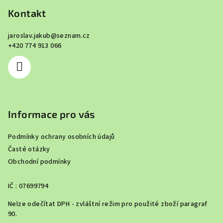
p
Kontakt
a
jaroslav.jakub
@
seznam.cz
t
+420 774 913 066
í
Informace pro vás
Podmínky ochrany osobních údajů
Časté otázky
Obchodní podmínky
IČ : 07699794
Nelze odečítat DPH - zvláštní režim pro použité zboží paragraf
90.