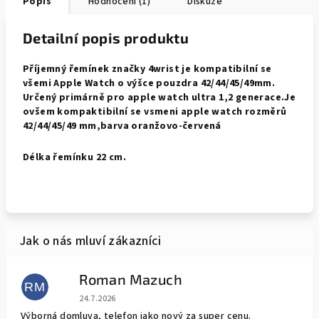
Popis
Hodnocení (1)
Diskuze
Detailní popis produktu
Příjemný řemínek značky 4wrist je kompatibilní se
všemi Apple Watch o výšce pouzdra 42/44/45/49mm.
Určený primárně pro apple watch ultra 1,2 generace.Je
ovšem kompaktibilní se vsmeni apple watch rozměrů
42/44/45/49 mm,barva oranžovo-červená
Délka řemínku 22 cm.
Roman Mazuch
RM
Hodnocení obchodu je 5 z 5 hvězdiček.
24.7.2026
Výborná domluva, telefon jako nový za super cenu.