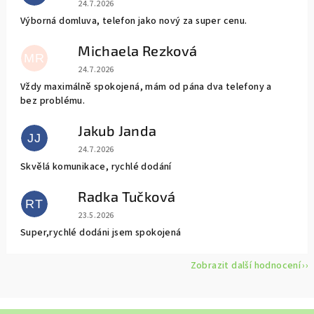
Hodnocení obchodu je 5 z 5 hvězdiček.
24.7.2026
Výborná domluva, telefon jako nový za super cenu.
Michaela Rezková
MR
Hodnocení obchodu je 5 z 5 hvězdiček.
24.7.2026
Vždy maximálně spokojená, mám od pána dva telefony a
bez problému.
Jakub Janda
JJ
Hodnocení obchodu je 5 z 5 hvězdiček.
24.7.2026
Skvělá komunikace, rychlé dodání
Radka Tučková
RT
Hodnocení obchodu je 5 z 5 hvězdiček.
23.5.2026
Super,rychlé dodáni jsem spokojená
Zobrazit další hodnocení