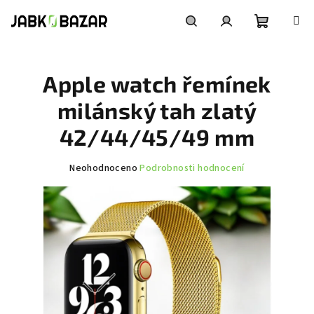
Přejít
na
obsah
Nákupní
Hledat
Přihlášení
Apple watch řemínek
košík
milánský tah zlatý
42/44/45/49 mm
Průměrné
Neohodnoceno
Podrobnosti hodnocení
hodnocení
produktu
je
0,0
z
5
hvězdiček.