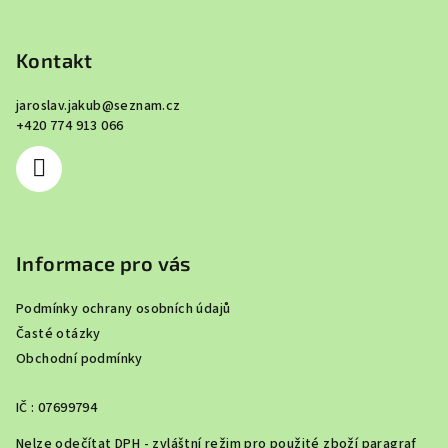
Z
á
p
Kontakt
a
jaroslav.jakub
@
seznam.cz
t
+420 774 913 066
í
Informace pro vás
Podmínky ochrany osobních údajů
Časté otázky
Obchodní podmínky
IČ : 07699794
Nelze odečítat DPH - zvláštní režim pro použité zboží paragraf