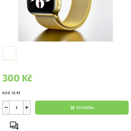
300 Kč
Měrná
Kód:
3143
cena:
−
+
Do košíku