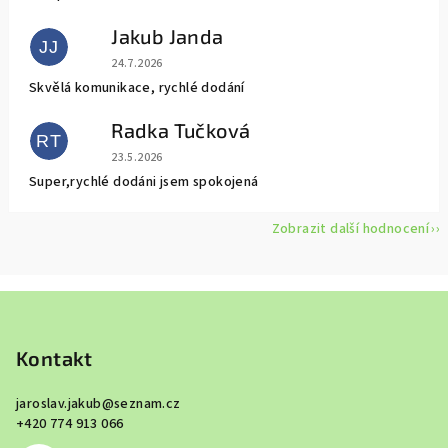
Jakub Janda
JJ
Hodnocení obchodu je 5 z 5 hvězdiček.
24.7.2026
Skvělá komunikace, rychlé dodání
Radka Tučková
RT
Hodnocení obchodu je 5 z 5 hvězdiček.
23.5.2026
Super,rychlé dodáni jsem spokojená
Zobrazit další hodnocení
Z
á
p
Kontakt
a
jaroslav.jakub
@
seznam.cz
t
+420 774 913 066
í