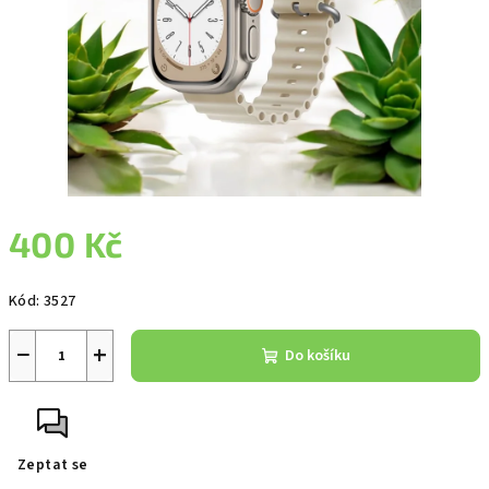
400 Kč
Měrná
Kód:
3527
cena:
−
+
Do košíku
Zeptat se