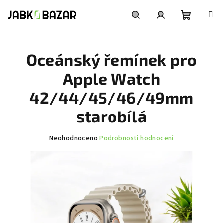
Přejít
na
obsah
Nákupní
Hledat
Přihlášení
Oceánský řemínek pro
košík
Apple Watch
42/44/45/46/49mm
starobílá
Průměrné
Neohodnoceno
Podrobnosti hodnocení
hodnocení
produktu
je
0,0
z
5
hvězdiček.