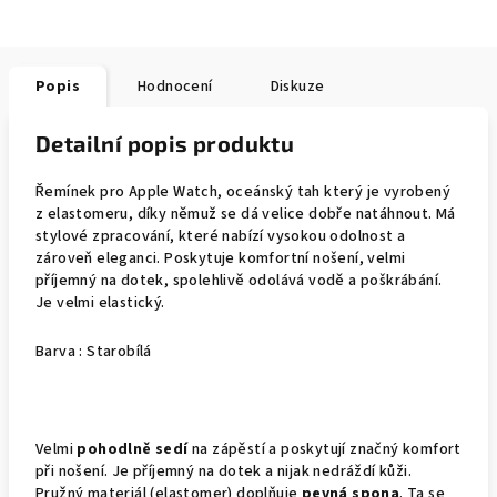
Popis
Hodnocení
Diskuze
Detailní popis produktu
Řemínek pro Apple Watch, oceánský tah který je vyrobený
z elastomeru, díky němuž se dá velice dobře natáhnout. Má
stylové zpracování, které nabízí vysokou odolnost a
zároveň eleganci. Poskytuje komfortní nošení, velmi
příjemný na dotek, spolehlivě odolává vodě a poškrábání.
Je velmi elastický.
Barva : Starobílá
Velmi
pohodlně sedí
na zápěstí a poskytují značný komfort
při nošení. Je příjemný na dotek a nijak nedráždí kůži.
Pružný materiál (elastomer) doplňuje
pevná spona
. Ta se