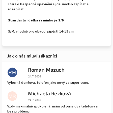
stará o bezpečné upevnění a jde snadno zapínat a
rozepínat.
Standartní délka řemínku je S/M.
S/M: vhodné pro obvod zápěstí 14-19 cm
Roman Mazuch
RM
Hodnocení obchodu je 5 z 5 hvězdiček.
24.7.2026
Výborná domluva, telefon jako nový za super cenu.
Michaela Rezková
MR
Hodnocení obchodu je 5 z 5 hvězdiček.
24.7.2026
Vždy maximálně spokojená, mám od pána dva telefony a
bez problému.