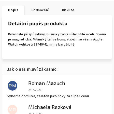
Popis
Hodnocení
Diskuze
Detailní popis produktu
Dokonale přizpůsobivý milánský tah z ušlechtilé oceli. Spona
je magnetická. Milánský tah je kompatibilní se všemi Apple
Watch velikosti 38/40/41 mm v barvě bílé
Roman Mazuch
RM
Hodnocení obchodu je 5 z 5 hvězdiček.
24.7.2026
Výborná domluva, telefon jako nový za super cenu.
Michaela Rezková
MR
Hodnocení obchodu je 5 z 5 hvězdiček.
24.7.2026