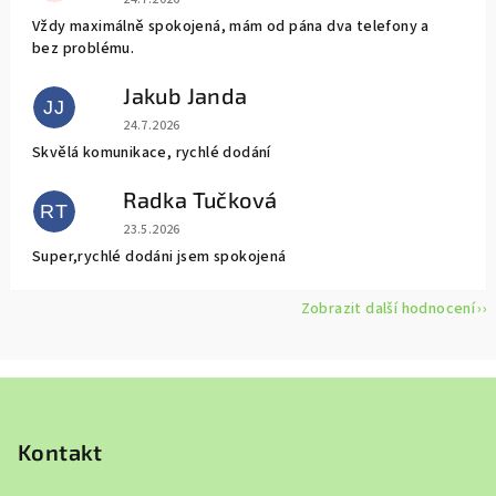
Vždy maximálně spokojená, mám od pána dva telefony a
bez problému.
Jakub Janda
JJ
Hodnocení obchodu je 5 z 5 hvězdiček.
24.7.2026
Skvělá komunikace, rychlé dodání
Radka Tučková
RT
Hodnocení obchodu je 5 z 5 hvězdiček.
23.5.2026
Super,rychlé dodáni jsem spokojená
Zobrazit další hodnocení
Z
á
p
Kontakt
a