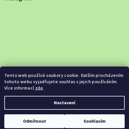
Tento web používá soubory cookie. Dalším procházením
tohoto webu vyjadřujete souhlas s jejich používáním.
Více informací
zde
.
Sledovat na Instagramu
Nastavení
Copyright 2026
Jabkobazar.cz
. Všechna práva vyhrazena.
Odmítnout
Souhlasím
Vytvořil Shoptet