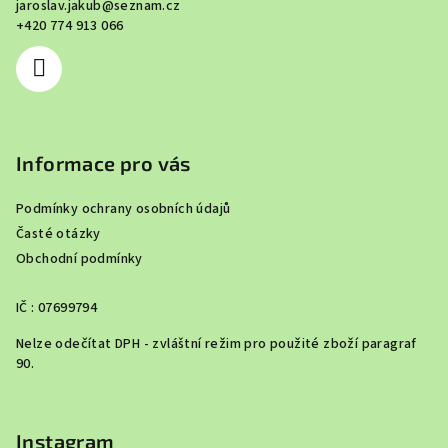
jaroslav.jakub
@
seznam.cz
t
+420 774 913 066
í
Informace pro vás
Podmínky ochrany osobních údajů
Časté otázky
Obchodní podmínky
IČ : 07699794
Nelze odečítat DPH - zvláštní režim pro použité zboží paragraf
90.
Instagram