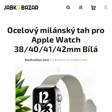
Přejít
na
obsah
Nákupní
Hledat
Přihlášení
Ocelový milánský tah pro
košík
Apple Watch
38/40/41/42mm Bílá
Průměrné
Neohodnoceno
Podrobnosti hodnocení
hodnocení
produktu
je
0,0
z
5
hvězdiček.