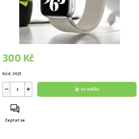
300 Kč
Měrná
Kód:
3425
cena:
−
+
Do košíku
Zeptat se