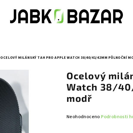
OCELOVÝ MILÁNSKÝ TAH PRO APPLE WATCH 38/40/41/42MM PŮLNOČNÍ M
Ocelový milá
Watch 38/40
modř
Průměrné
Neohodnoceno
Podrobnosti h
hodnocení
produktu