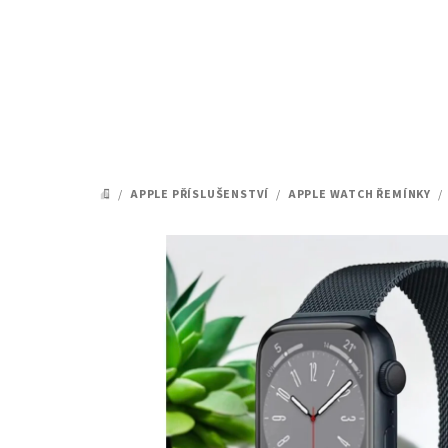
Přejít
na
obsah
/
APPLE PŘÍSLUŠENSTVÍ
/
APPLE WATCH ŘEMÍNKY
/
DOMŮ