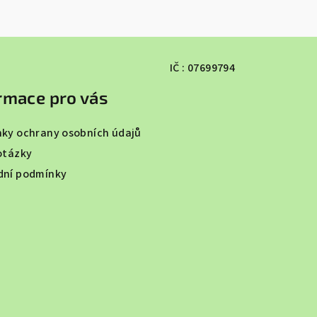
IČ : 07699794
rmace pro vás
ky ochrany osobních údajů
otázky
ní podmínky