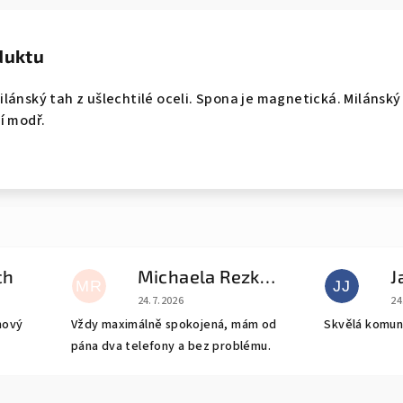
duktu
lánský tah z ušlechtilé oceli. Spona je magnetická. Milánský
í modř.
ch
Michaela Rezková
J
MR
JJ
e 5 z 5 hvězdiček.
Hodnocení obchodu je 5 z 5 hvězdiček.
Ho
24.7.2026
24
nový
Vždy maximálně spokojená, mám od
Skvělá komun
pána dva telefony a bez problému.