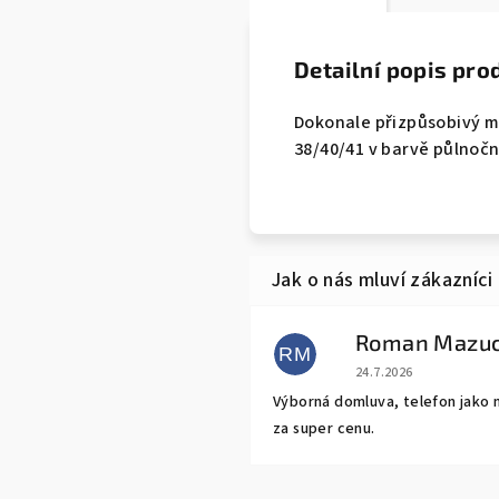
Detailní popis pro
Dokonale přizpůsobivý mi
38/40/41 v barvě půlnočn
Roman Mazu
RM
Hodnocení obchodu j
24.7.2026
Výborná domluva, telefon jako 
za super cenu.