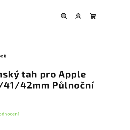
Hledat
Přihlášení
Nákupní
košík
ODŘ
nský tah pro Apple
/41/42mm Půlnoční
odnocení