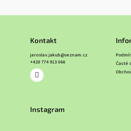
Z
á
Kontakt
Info
p
a
jaroslav.jakub
@
seznam.cz
Podmín
+420 774 913 066
t
Časté 
Obchod
í
Instagram