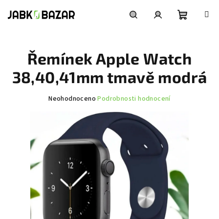
Přejít
na
obsah
Nákupní
Hledat
Přihlášení
Řemínek Apple Watch
košík
38,40,41mm tmavě modrá
Průměrné
Neohodnoceno
Podrobnosti hodnocení
hodnocení
produktu
je
0,0
z
5
hvězdiček.