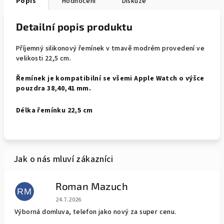
Popis
Hodnocení
Diskuze
Detailní popis produktu
Příjemný silikonový řemínek v tmavě modrém provedení ve
velikosti 22,5 cm.
Řemínek je kompatibilní se všemi Apple Watch o výšce
pouzdra 38,40,41 mm.
Délka řemínku 22,5 cm
Roman Mazuch
RM
Hodnocení obchodu je 5 z 5 hvězdiček.
24.7.2026
Výborná domluva, telefon jako nový za super cenu.