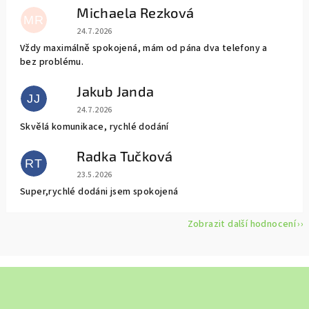
Michaela Rezková
MR
Hodnocení obchodu je 5 z 5 hvězdiček.
24.7.2026
Vždy maximálně spokojená, mám od pána dva telefony a
bez problému.
Jakub Janda
JJ
Hodnocení obchodu je 5 z 5 hvězdiček.
24.7.2026
Skvělá komunikace, rychlé dodání
Radka Tučková
RT
Hodnocení obchodu je 5 z 5 hvězdiček.
23.5.2026
Super,rychlé dodáni jsem spokojená
Zobrazit další hodnocení
Z
á