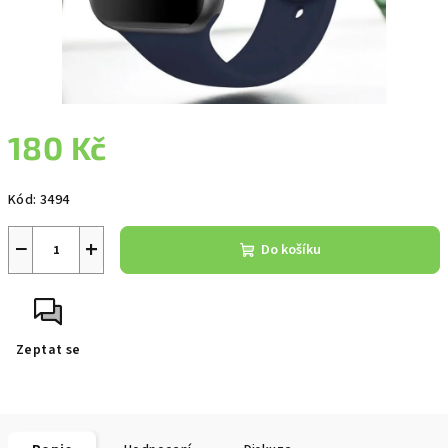
180 Kč
Měrná
Kód:
3494
cena:
−
+
Do košíku
Zeptat se