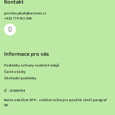
p
Kontakt
a
jaroslav.jakub
@
seznam.cz
t
+420 774 913 066
í
Informace pro vás
Podmínky ochrany osobních údajů
Časté otázky
Obchodní podmínky
IČ : 07699794
Nelze odečítat DPH - zvláštní režim pro použité zboží paragraf
90.