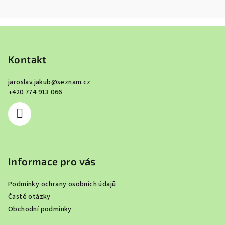
Z
á
p
Kontakt
a
jaroslav.jakub
@
seznam.cz
t
+420 774 913 066
í
Informace pro vás
Podmínky ochrany osobních údajů
Časté otázky
Obchodní podmínky