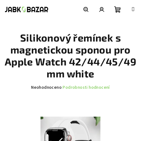
Přejít
na
obsah
Nákupní
Hledat
Přihlášení
Silikonový řemínek s
košík
magnetickou sponou pro
Apple Watch 42/44/45/49
mm white
Průměrné
Neohodnoceno
Podrobnosti hodnocení
hodnocení
produktu
je
0,0
z
5
hvězdiček.