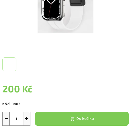
200 Kč
Měrná
Kód:
3482
cena:
−
+
Do košíku