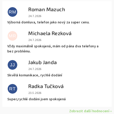
Roman Mazuch
RM
Hodnocení obchodu je 5 z 5 hvězdiček.
24.7.2026
Výborná domluva, telefon jako nový za super cenu.
Michaela Rezková
MR
Hodnocení obchodu je 5 z 5 hvězdiček.
24.7.2026
Vždy maximálně spokojená, mám od pána dva telefony a
bez problému.
Jakub Janda
JJ
Hodnocení obchodu je 5 z 5 hvězdiček.
24.7.2026
Skvělá komunikace, rychlé dodání
Radka Tučková
RT
Hodnocení obchodu je 5 z 5 hvězdiček.
23.5.2026
Super,rychlé dodáni jsem spokojená
Zobrazit další hodnocení