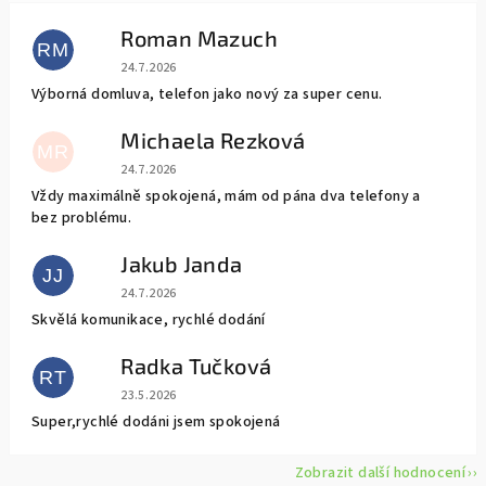
Roman Mazuch
RM
Hodnocení obchodu je 5 z 5 hvězdiček.
24.7.2026
Výborná domluva, telefon jako nový za super cenu.
Michaela Rezková
MR
Hodnocení obchodu je 5 z 5 hvězdiček.
24.7.2026
Vždy maximálně spokojená, mám od pána dva telefony a
bez problému.
Jakub Janda
JJ
Hodnocení obchodu je 5 z 5 hvězdiček.
24.7.2026
Skvělá komunikace, rychlé dodání
Radka Tučková
RT
Hodnocení obchodu je 5 z 5 hvězdiček.
23.5.2026
Super,rychlé dodáni jsem spokojená
Zobrazit další hodnocení