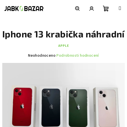
Přejít
na
obsah
Nákupní
Hledat
Přihlášení
Iphone 13 krabička náhradní
košík
APPLE
Průměrné
Neohodnoceno
Podrobnosti hodnocení
hodnocení
produktu
je
0,0
z
5
hvězdiček.