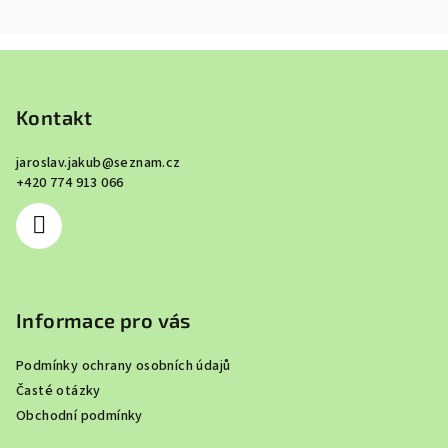
Z
á
p
Kontakt
a
jaroslav.jakub
@
seznam.cz
t
+420 774 913 066
í
Informace pro vás
Podmínky ochrany osobních údajů
Časté otázky
Obchodní podmínky