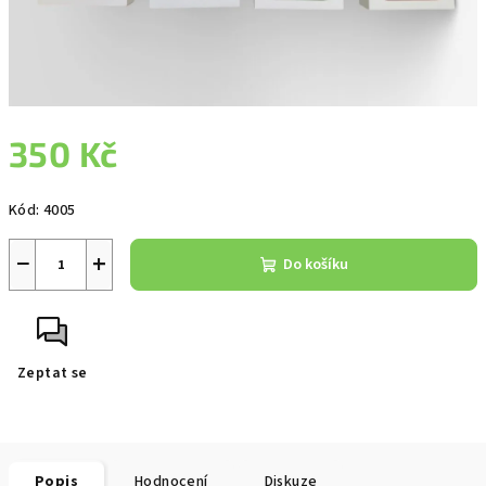
350 Kč
Měrná
Kód:
4005
cena:
−
+
Do košíku
Zeptat se
Popis
Hodnocení
Diskuze