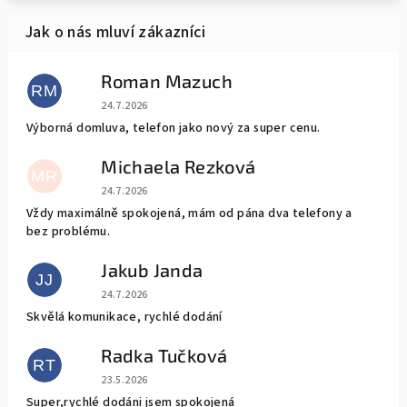
Roman Mazuch
RM
Hodnocení obchodu je 5 z 5 hvězdiček.
24.7.2026
Výborná domluva, telefon jako nový za super cenu.
Michaela Rezková
MR
Hodnocení obchodu je 5 z 5 hvězdiček.
24.7.2026
Vždy maximálně spokojená, mám od pána dva telefony a
bez problému.
Jakub Janda
JJ
Hodnocení obchodu je 5 z 5 hvězdiček.
24.7.2026
Skvělá komunikace, rychlé dodání
Radka Tučková
RT
Hodnocení obchodu je 5 z 5 hvězdiček.
23.5.2026
Super,rychlé dodáni jsem spokojená