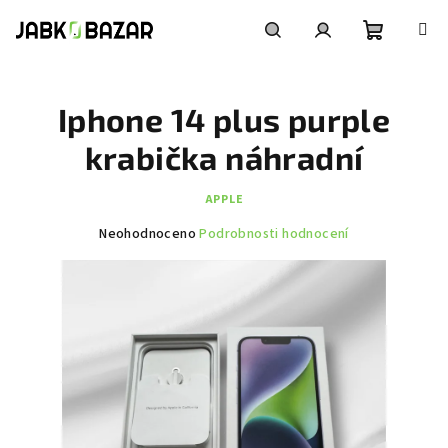
Přejít
na
obsah
Nákupní
Hledat
Přihlášení
Iphone 14 plus purple
košík
krabička náhradní
APPLE
Průměrné
Neohodnoceno
Podrobnosti hodnocení
hodnocení
produktu
je
0,0
z
5
hvězdiček.