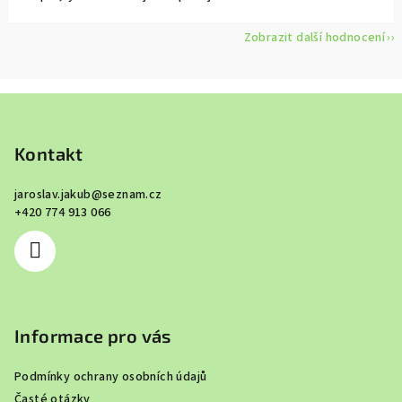
Zobrazit další hodnocení
Z
á
p
Kontakt
a
jaroslav.jakub
@
seznam.cz
t
+420 774 913 066
í
Informace pro vás
Podmínky ochrany osobních údajů
Časté otázky