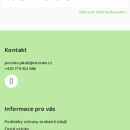
Zobrazit další hodnocení
Z
á
p
Kontakt
a
jaroslav.jakub
@
seznam.cz
t
+420 774 913 066
í
Informace pro vás
Podmínky ochrany osobních údajů
Časté otázky