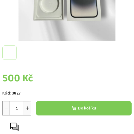
500 Kč
Měrná
Kód:
3827
cena:
−
+
Do košíku