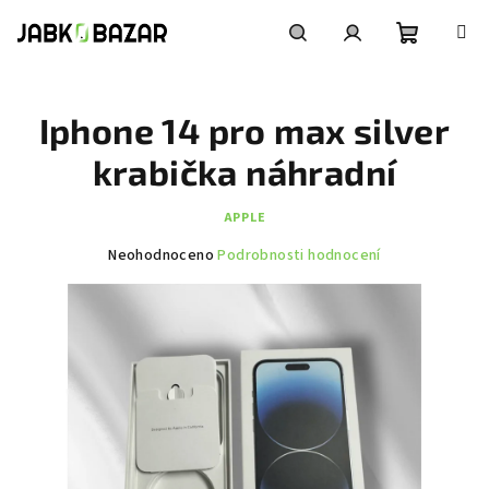
Přejít
na
obsah
Nákupní
Hledat
Přihlášení
Iphone 14 pro max silver
košík
krabička náhradní
APPLE
Průměrné
Neohodnoceno
Podrobnosti hodnocení
hodnocení
produktu
je
0,0
z
5
hvězdiček.