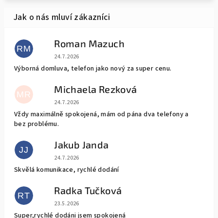
Roman Mazuch
RM
Hodnocení obchodu je 5 z 5 hvězdiček.
24.7.2026
Výborná domluva, telefon jako nový za super cenu.
Michaela Rezková
MR
Hodnocení obchodu je 5 z 5 hvězdiček.
24.7.2026
Vždy maximálně spokojená, mám od pána dva telefony a
bez problému.
Jakub Janda
JJ
Hodnocení obchodu je 5 z 5 hvězdiček.
24.7.2026
Skvělá komunikace, rychlé dodání
Radka Tučková
RT
Hodnocení obchodu je 5 z 5 hvězdiček.
23.5.2026
Super,rychlé dodáni jsem spokojená