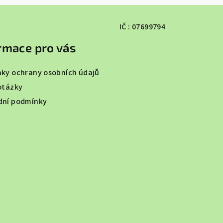
IČ : 07699794
rmace pro vás
ky ochrany osobních údajů
otázky
ní podmínky