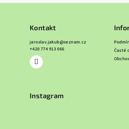
Z
á
Kontakt
Info
p
a
jaroslav.jakub
@
seznam.cz
Podmín
+420 774 913 066
t
Časté 
Obchod
í
Instagram