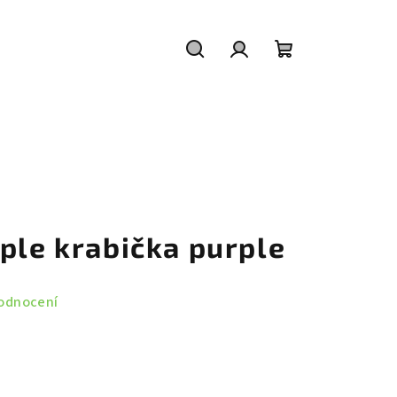
Hledat
Přihlášení
Nákupní
košík
ple krabička purple
odnocení