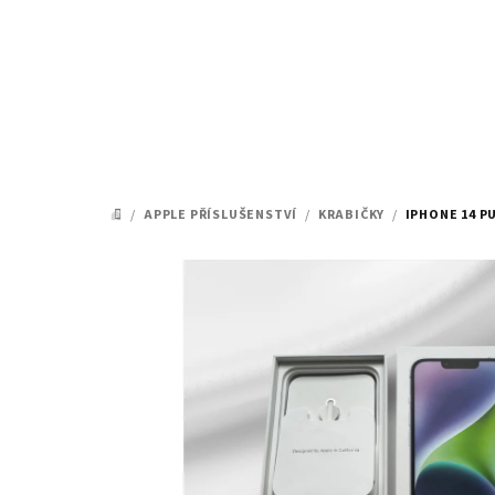
Přejít
na
obsah
/
APPLE PŘÍSLUŠENSTVÍ
/
KRABIČKY
/
IPHONE 14 P
DOMŮ