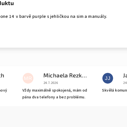
duktu
one 14 v barvě purple s jehličkou na sim a manuály.
ch
Michaela Rezková
J
MR
JJ
e 5 z 5 hvězdiček.
Hodnocení obchodu je 5 z 5 hvězdiček.
Ho
24.7.2026
24
nový
Vždy maximálně spokojená, mám od
Skvělá komun
pána dva telefony a bez problému.