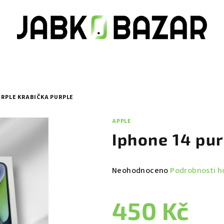
URPLE KRABIČKA PURPLE
APPLE
Iphone 14 pur
Průměrné
Neohodnoceno
Podrobnosti h
hodnocení
produktu
450 Kč
je
0,0