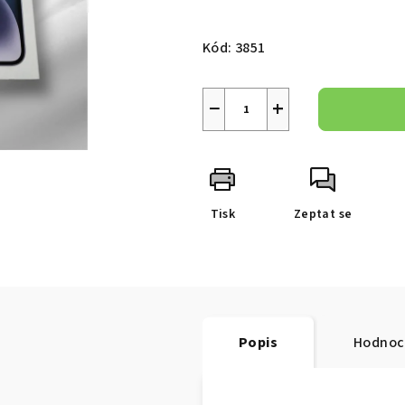
z
Měrná
5
cena:
Kód:
3851
hvězdiček.
−
+
Tisk
Zeptat se
Popis
Hodnoc