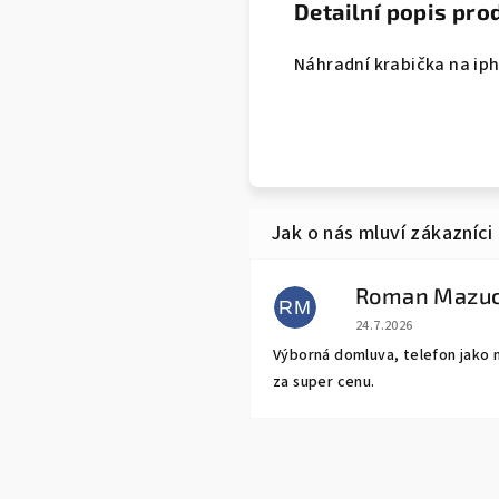
Detailní popis pro
Náhradní krabička na iph
Roman Mazu
RM
Hodnocení obchodu j
24.7.2026
Výborná domluva, telefon jako 
za super cenu.