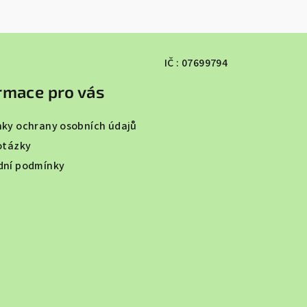
IČ : 07699794
rmace pro vás
ky ochrany osobních údajů
otázky
ní podmínky