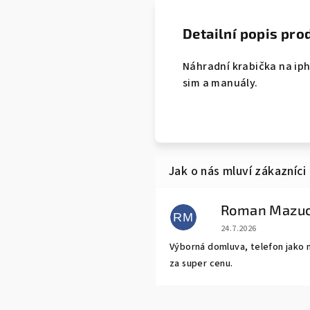
Detailní popis pro
Náhradní krabička na ipho
sim a manuály.
Roman Mazu
RM
Hodnocení obchodu j
24.7.2026
Výborná domluva, telefon jako 
za super cenu.