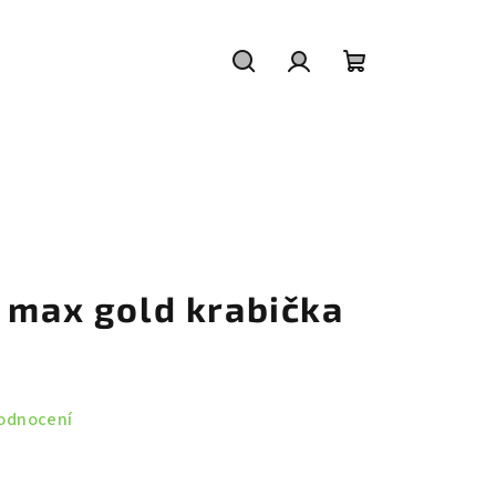
Hledat
Přihlášení
Nákupní
košík
o max gold krabička
odnocení