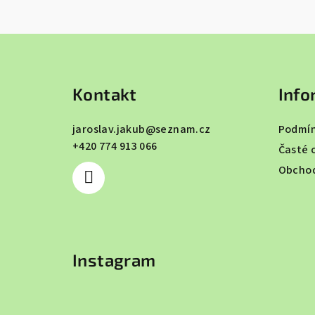
Z
á
Kontakt
Info
p
a
jaroslav.jakub
@
seznam.cz
Podmín
+420 774 913 066
t
Časté 
Obchod
í
Instagram