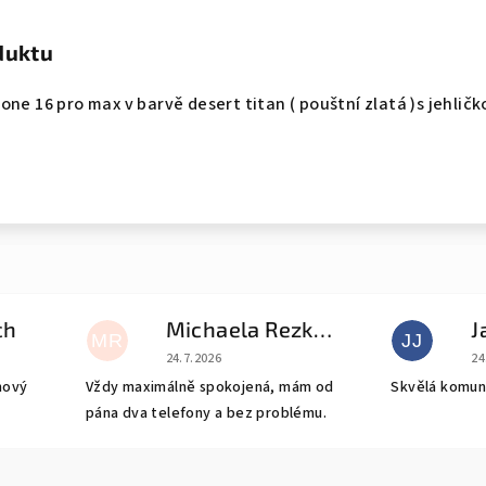
duktu
ne 16 pro max v barvě desert titan ( pouštní zlatá )s jehličk
ch
Michaela Rezková
J
MR
JJ
e 5 z 5 hvězdiček.
Hodnocení obchodu je 5 z 5 hvězdiček.
Ho
24.7.2026
24
nový
Vždy maximálně spokojená, mám od
Skvělá komun
pána dva telefony a bez problému.