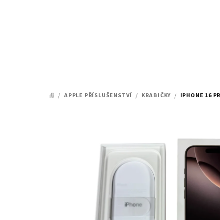
Přejít
na
obsah
/
APPLE PŘÍSLUŠENSTVÍ
/
KRABIČKY
/
IPHONE 16 P
DOMŮ