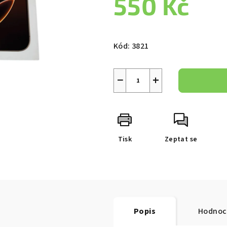
550 Kč
je
0,0
z
Měrná
5
cena:
Kód:
3821
hvězdiček.
−
+
Tisk
Zeptat se
Popis
Hodnoc