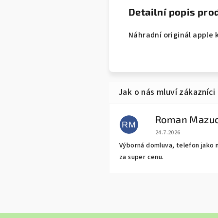
Detailní popis pro
Náhradní originál apple 
Roman Mazu
RM
Hodnocení obchodu j
24.7.2026
Výborná domluva, telefon jako 
za super cenu.