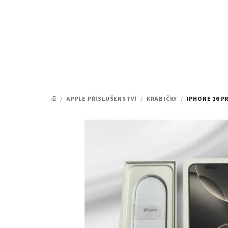
Přejít
na
obsah
/
APPLE PŘÍSLUŠENSTVÍ
/
KRABIČKY
/
IPHONE 16 P
DOMŮ