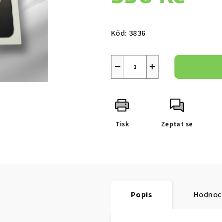
0,0
z
Měrná
5
cena:
Kód:
3836
hvězdiček.
−
+
Tisk
Zeptat se
Popis
Hodnoc