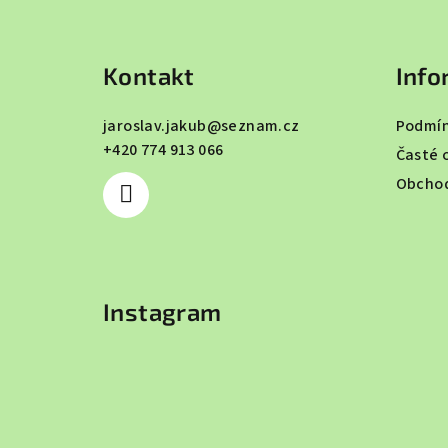
Z
á
Kontakt
Info
p
a
jaroslav.jakub
@
seznam.cz
Podmín
+420 774 913 066
t
Časté 
Obchod
í
Instagram