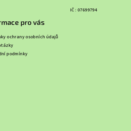
IČ : 07699794
rmace pro vás
ky ochrany osobních údajů
otázky
ní podmínky