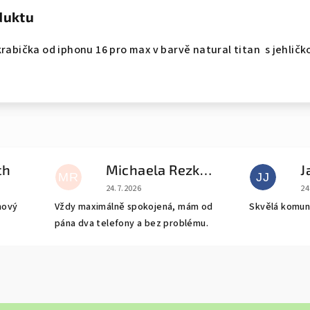
duktu
krabička od iphonu 16 pro max v barvě natural titan s jehličk
ch
Michaela Rezková
J
MR
JJ
e 5 z 5 hvězdiček.
Hodnocení obchodu je 5 z 5 hvězdiček.
Ho
24.7.2026
24
nový
Vždy maximálně spokojená, mám od
Skvělá komun
pána dva telefony a bez problému.