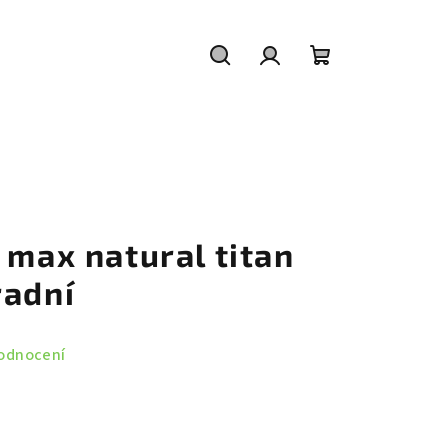
Hledat
Přihlášení
Nákupní
košík
 max natural titan
radní
odnocení