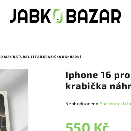
RO MAX NATURAL TITAN KRABIČKA NÁHRADNÍ
Iphone 16 pro
krabička náh
Průměrné
Neohodnoceno
Podrobnosti h
hodnocení
produktu
550 Kč
je