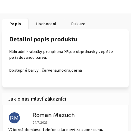
Popis
Hodnocení
Diskuze
Detailní popis produktu
Náhradní krabičky pro iphona XR,do objednávky vepište
požadovanou barvu.
Dostupné barvy : červená,modrá,černá
Roman Mazuch
RM
Hodnocení obchodu je 5 z 5 hvězdiček.
24.7.2026
Výborná domluva, telefon jako nový za super cenu.