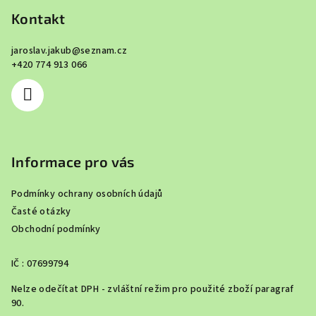
p
Kontakt
a
jaroslav.jakub
@
seznam.cz
t
+420 774 913 066
í
Informace pro vás
Podmínky ochrany osobních údajů
Časté otázky
Obchodní podmínky
IČ : 07699794
Nelze odečítat DPH - zvláštní režim pro použité zboží paragraf
90.