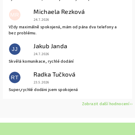
Michaela Rezková
MR
Hodnocení obchodu je 5 z 5 hvězdiček.
24.7.2026
Vždy maximálně spokojená, mám od pána dva telefony a
bez problému.
Jakub Janda
JJ
Hodnocení obchodu je 5 z 5 hvězdiček.
24.7.2026
Skvělá komunikace, rychlé dodání
Radka Tučková
RT
Hodnocení obchodu je 5 z 5 hvězdiček.
23.5.2026
Super,rychlé dodáni jsem spokojená
Zobrazit další hodnocení
Z
á