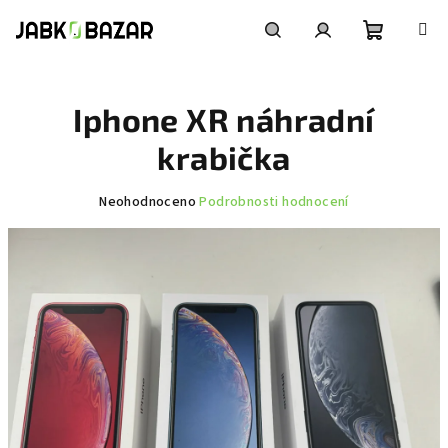
Přejít
na
obsah
Nákupní
Hledat
Přihlášení
Iphone XR náhradní
košík
krabička
Průměrné
Neohodnoceno
Podrobnosti hodnocení
hodnocení
produktu
je
0,0
z
5
hvězdiček.