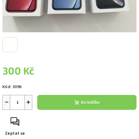
300 Kč
Měrná
Kód:
3096
cena:
−
+
Do košíku
Zeptat se