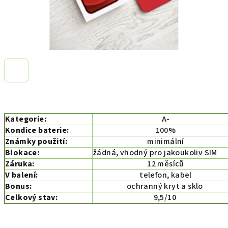
Kategorie:
A-
Kondice baterie:
100%
Známky použití:
minimální
Blokace:
žádná, vhodný pro jakoukoliv SIM
Záruka:
12 měsíců
V balení:
telefon, kabel
Bonus:
ochranný kryt a sklo
Celkový stav:
9,5/10