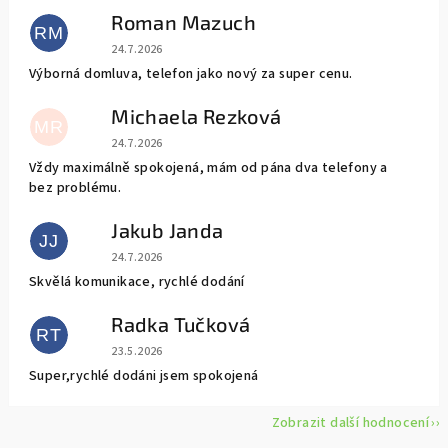
Roman Mazuch
RM
Hodnocení obchodu je 5 z 5 hvězdiček.
24.7.2026
Výborná domluva, telefon jako nový za super cenu.
Michaela Rezková
MR
Hodnocení obchodu je 5 z 5 hvězdiček.
24.7.2026
Vždy maximálně spokojená, mám od pána dva telefony a
bez problému.
Jakub Janda
JJ
Hodnocení obchodu je 5 z 5 hvězdiček.
24.7.2026
Skvělá komunikace, rychlé dodání
Radka Tučková
RT
Hodnocení obchodu je 5 z 5 hvězdiček.
23.5.2026
Super,rychlé dodáni jsem spokojená
Zobrazit další hodnocení