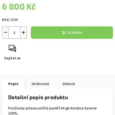
6 800 Kč
Měrná
Kód:
1334
cena:
−
+
Do košíku
Zeptat se
Popis
Hodnocení
Diskuze
Detailní popis produktu
Používaný iphone,vnitřní paměť 64 gb.Kondice baterie
100%.