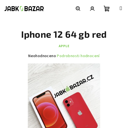
Přejít
na
obsah
Nákupní
Hledat
Přihlášení
Iphone 12 64 gb red
košík
APPLE
Průměrné
Neohodnoceno
Podrobnosti hodnocení
hodnocení
produktu
je
0,0
z
5
hvězdiček.