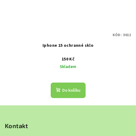
KÓD:
3012
Iphone 15 ochranné sklo
150 Kč
Skladem
Do košíku
Z
á
p
Kontakt
a