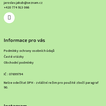
jaroslav.jakub
@
seznam.cz
t
+420 774 913 066
í
Informace pro vás
Podmínky ochrany osobních údajů
Časté otázky
Obchodní podmínky
IČ : 07699794
Nelze odečítat DPH - zvláštní režim pro použité zboží paragraf
90.
Instagram