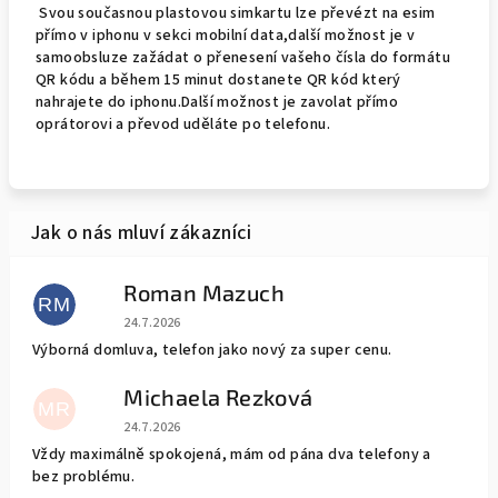
Svou současnou plastovou simkartu lze převézt na esim
přímo v iphonu v sekci mobilní data,další možnost je v
samoobsluze zažádat o přenesení vašeho čísla do formátu
QR kódu a během 15 minut dostanete QR kód který
nahrajete do iphonu.Další možnost je zavolat přímo
oprátorovi a převod uděláte po telefonu.
Roman Mazuch
RM
Hodnocení obchodu je 5 z 5 hvězdiček.
24.7.2026
Výborná domluva, telefon jako nový za super cenu.
Michaela Rezková
MR
Hodnocení obchodu je 5 z 5 hvězdiček.
24.7.2026
Vždy maximálně spokojená, mám od pána dva telefony a
bez problému.