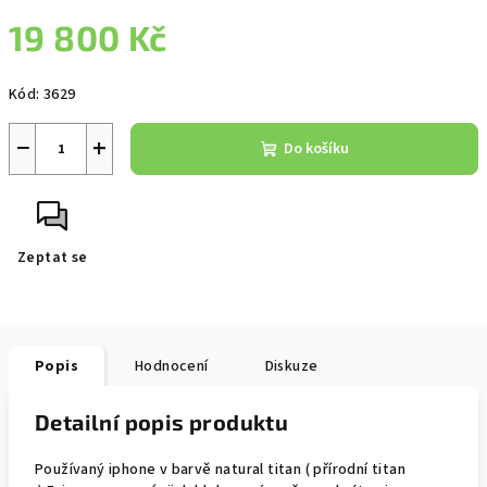
19 800 Kč
Měrná
Kód:
3629
cena:
−
+
Do košíku
Zeptat se
Popis
Hodnocení
Diskuze
Detailní popis produktu
Používaný iphone v barvě natural titan ( přírodní
titan