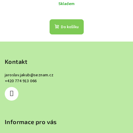
Skladem
Do košíku
Z
á
p
Kontakt
a
jaroslav.jakub
@
seznam.cz
t
+420 774 913 066
í
Informace pro vás