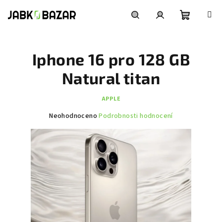
Přejít
na
obsah
Nákupní
Hledat
Přihlášení
Iphone 16 pro 128 GB
košík
Natural titan
APPLE
Průměrné
Neohodnoceno
Podrobnosti hodnocení
hodnocení
produktu
je
0,0
z
5
hvězdiček.