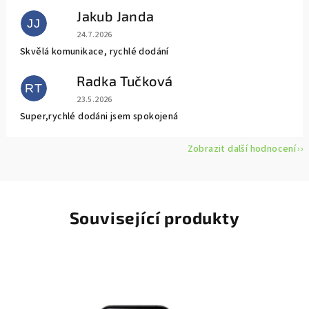
Jakub Janda
JJ
Hodnocení obchodu je 5 z 5 hvězdiček.
24.7.2026
Skvělá komunikace, rychlé dodání
Radka Tučková
RT
Hodnocení obchodu je 5 z 5 hvězdiček.
23.5.2026
Super,rychlé dodáni jsem spokojená
Zobrazit další hodnocení
Související produkty