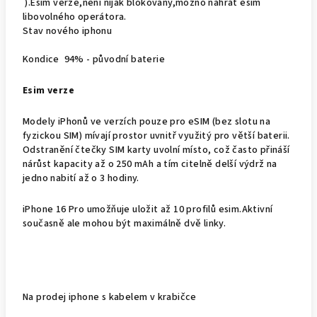
).Esim verze,není nijak blokovaný,možno nahrát esim
libovolného operátora.
Stav nového iphonu
Kondice 94% - původní baterie
Esim verze
Modely iPhonů ve verzích pouze pro eSIM (bez slotu na
fyzickou SIM) mívají prostor uvnitř využitý pro
větší baterii
.
Odstranění čtečky SIM karty uvolní místo, což často přináší
nárůst kapacity až o 250 mAh a tím citelně delší výdrž na
jedno nabití až o 3 hodiny.
iPhone 16 Pro umožňuje uložit
až 10 profilů e
sim.
Aktivní
současně
ale mohou být maximálně
dvě linky.
Na prodej iphone s kabelem v krabičce