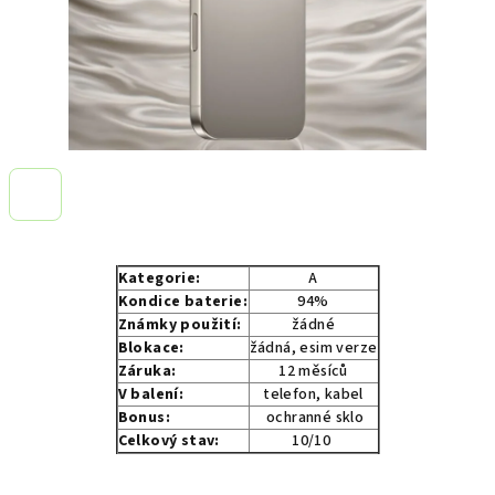
Kategorie:
A
Kondice baterie:
94%
Známky použití:
žádné
Blokace:
žádná, esim verze
Záruka:
12 měsíců
V balení:
telefon, kabel
Bonus:
ochranné sklo
Celkový stav:
10/10