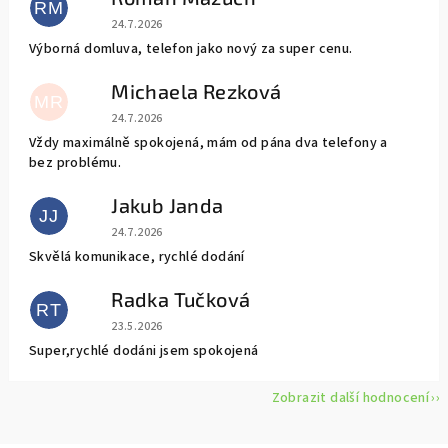
RM
Hodnocení obchodu je 5 z 5 hvězdiček.
24.7.2026
Výborná domluva, telefon jako nový za super cenu.
Michaela Rezková
MR
Hodnocení obchodu je 5 z 5 hvězdiček.
24.7.2026
Vždy maximálně spokojená, mám od pána dva telefony a
bez problému.
Jakub Janda
JJ
Hodnocení obchodu je 5 z 5 hvězdiček.
24.7.2026
Skvělá komunikace, rychlé dodání
Radka Tučková
RT
Hodnocení obchodu je 5 z 5 hvězdiček.
23.5.2026
Super,rychlé dodáni jsem spokojená
Zobrazit další hodnocení