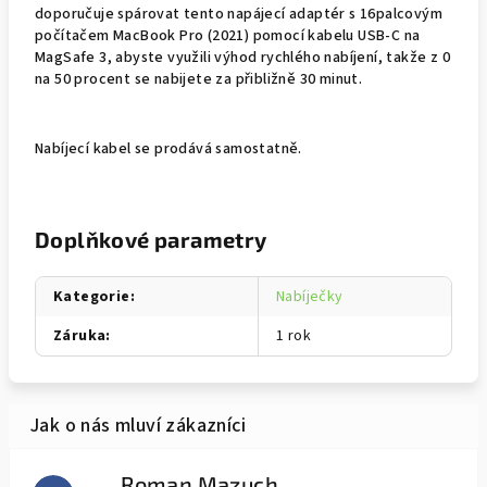
doporučuje spárovat tento napájecí adaptér s 16palcovým
počítačem MacBook Pro (2021) pomocí kabelu USB-C na
MagSafe 3, abyste využili výhod rychlého nabíjení, takže z 0
na 50 procent se nabijete za přibližně 30 minut.
Nabíjecí kabel se prodává samostatně.
Doplňkové parametry
Kategorie
:
Nabíječky
Záruka
:
1 rok
Roman Mazuch