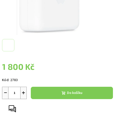
1 800 Kč
Měrná
Kód:
2783
cena:
−
+
Do košíku