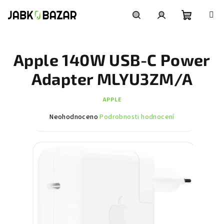
Přejít
na
obsah
Nákupní
Hledat
Přihlášení
Apple 140W USB-C Power
košík
Adapter MLYU3ZM/A
APPLE
Průměrné
Neohodnoceno
Podrobnosti hodnocení
hodnocení
produktu
je
0,0
z
5
hvězdiček.