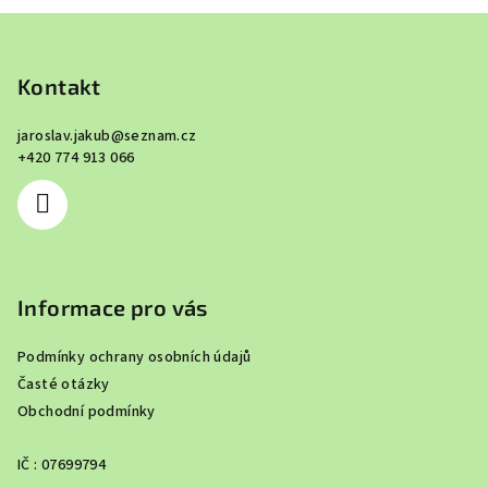
Z
á
p
Kontakt
a
jaroslav.jakub
@
seznam.cz
t
+420 774 913 066
í
Informace pro vás
Podmínky ochrany osobních údajů
Časté otázky
Obchodní podmínky
IČ : 07699794