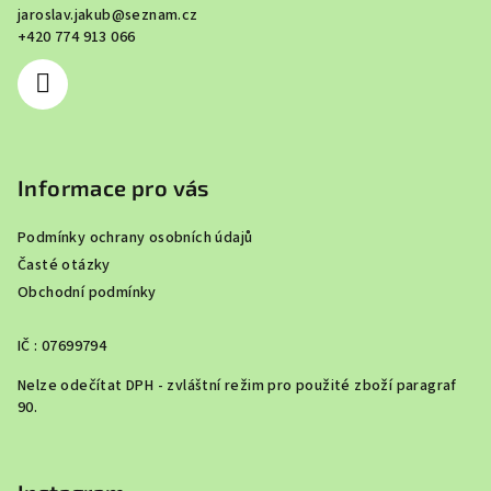
jaroslav.jakub
@
seznam.cz
t
+420 774 913 066
í
Informace pro vás
Podmínky ochrany osobních údajů
Časté otázky
Obchodní podmínky
IČ : 07699794
Nelze odečítat DPH - zvláštní režim pro použité zboží paragraf
90.