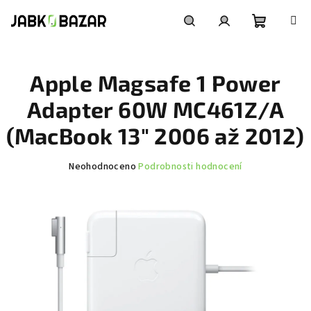
Přejít
na
obsah
Nákupní
Hledat
Přihlášení
Apple Magsafe 1 Power
košík
Adapter 60W MC461Z/A
(MacBook 13" 2006 až 2012)
Průměrné
Neohodnoceno
Podrobnosti hodnocení
hodnocení
produktu
je
0,0
z
5
hvězdiček.