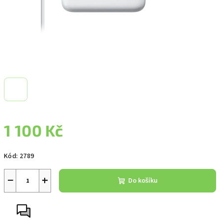
1 100 Kč
Měrná
Kód:
2789
cena:
−
+
Do košíku