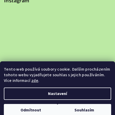
Instagram
Tento web používá soubory cookie. Dalším procházením
tohoto webu vyjadřujete souhlas s jejich používáním.
Více informací
zde
.
Sledovat na Instagramu
Nastavení
Copyright 2026
Jabkobazar.cz
. Všechna práva vyhrazena.
Odmítnout
Souhlasím