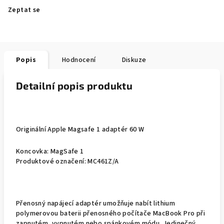
Zeptat se
Popis
Hodnocení
Diskuze
Detailní popis produktu
Originální Apple Magsafe 1 adaptér 60 W
Koncovka: MagSafe 1
Produktové označení: MC461Z/A
Přenosný napájecí adaptér umožňuje nabít lithium
polymerovou baterii přenosného počítače MacBook Pro při
zapnutém, vypnutém nebo spánkovém módu. Jedinečný