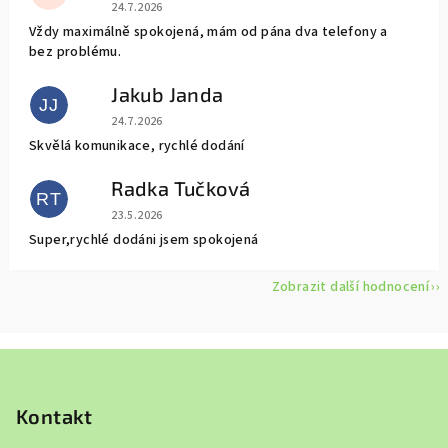
Hodnocení obchodu je 5 z 5 hvězdiček.
24.7.2026
Vždy maximálně spokojená, mám od pána dva telefony a
bez problému.
Jakub Janda
JJ
Hodnocení obchodu je 5 z 5 hvězdiček.
24.7.2026
Skvělá komunikace, rychlé dodání
Radka Tučková
RT
Hodnocení obchodu je 5 z 5 hvězdiček.
23.5.2026
Super,rychlé dodáni jsem spokojená
Zobrazit další hodnocení
Z
á
p
Kontakt
a