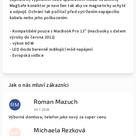
MagSafe konektor je navržen tak aby se magneticky uchytil
a odpojil. Ochrání tak počítač před vytržením napájecího
kabelu nebo jeho poškozením.
- Kompatibilní pouze s MacBook Pro 13" (macbooky s datem
výroby do června 2012)
- výkon 60 W
- LED dioda barevně indikující mód napájení
- Evropská vidlice
Roman Mazuch
RM
Hodnocení obchodu je 5 z 5 hvězdiček.
24.7.2026
Výborná domluva, telefon jako nový za super cenu.
Michaela Rezková
MR