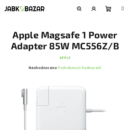
Přejít
na
obsah
Nákupní
Hledat
Přihlášení
Apple Magsafe 1 Power
košík
Adapter 85W MC556Z/B
APPLE
Průměrné
Neohodnoceno
Podrobnosti hodnocení
hodnocení
produktu
je
0,0
z
5
hvězdiček.