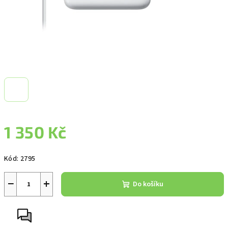
1 350 Kč
Měrná
Kód:
2795
cena:
−
+
Do košíku