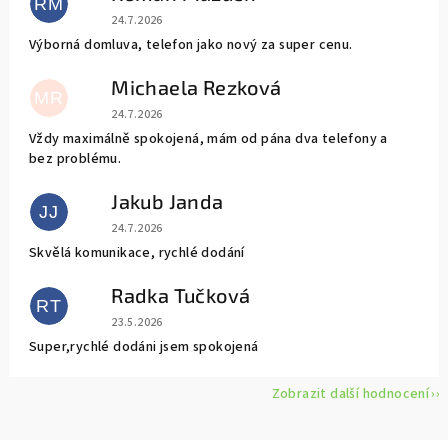
RM
Hodnocení obchodu je 5 z 5 hvězdiček.
24.7.2026
Výborná domluva, telefon jako nový za super cenu.
Michaela Rezková
MR
Hodnocení obchodu je 5 z 5 hvězdiček.
24.7.2026
Vždy maximálně spokojená, mám od pána dva telefony a
bez problému.
Jakub Janda
JJ
Hodnocení obchodu je 5 z 5 hvězdiček.
24.7.2026
Skvělá komunikace, rychlé dodání
Radka Tučková
RT
Hodnocení obchodu je 5 z 5 hvězdiček.
23.5.2026
Super,rychlé dodáni jsem spokojená
Zobrazit další hodnocení