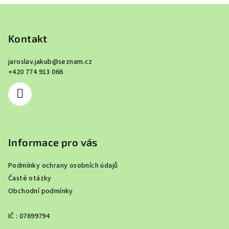
Z
á
p
Kontakt
a
jaroslav.jakub
@
seznam.cz
t
+420 774 913 066
í
Informace pro vás
Podmínky ochrany osobních údajů
Časté otázky
Obchodní podmínky
IČ : 07699794