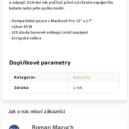
a odpojil. Ochrání tak počítač před vytržením napájecího
kabelu nebo jeho poškozením.
- Kompatibilní pouze s MacBook Pro 15" a 17"
- výkon 85 W
- LED dioda barevně indikující mód napájení
- Evropská vidlice
Doplňkové parametry
Kategorie
:
Nabíječky
Záruka
:
1 rok
Roman Mazuch