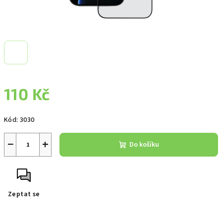
110 Kč
Měrná
Kód:
3030
cena:
−
+
Do košíku
Zeptat se