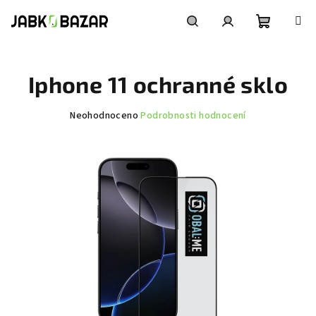
Přejít
na
obsah
Nákupní
Hledat
Přihlášení
Iphone 11 ochranné sklo
košík
Průměrné
Neohodnoceno
Podrobnosti hodnocení
hodnocení
produktu
je
0,0
z
5
hvězdiček.