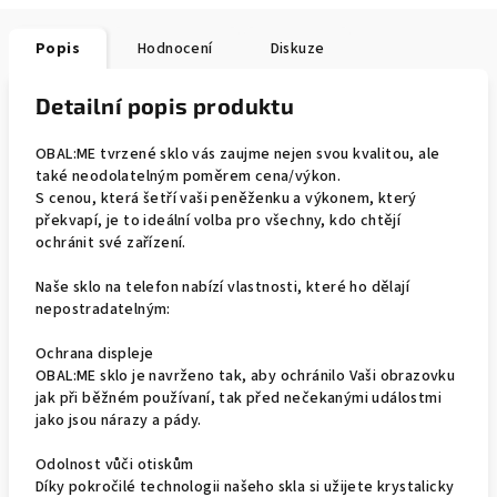
Popis
Hodnocení
Diskuze
Detailní popis produktu
OBAL:ME tvrzené sklo vás zaujme nejen svou kvalitou, ale
také neodolatelným poměrem cena/výkon.
S cenou, která šetří vaši peněženku a výkonem, který
překvapí, je to ideální volba pro všechny, kdo chtějí
ochránit své zařízení.
Naše sklo na telefon nabízí vlastnosti, které ho dělají
nepostradatelným:
Ochrana displeje
OBAL:ME sklo je navrženo tak, aby ochránilo Vaši obrazovku
jak při běžném používaní, tak před nečekanými událostmi
jako jsou nárazy a pády.
Odolnost vůči otiskům
Díky pokročilé technologii našeho skla si užijete krystalicky