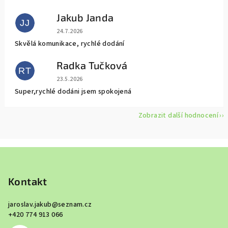
Jakub Janda
JJ
Hodnocení obchodu je 5 z 5 hvězdiček.
24.7.2026
Skvělá komunikace, rychlé dodání
Radka Tučková
RT
Hodnocení obchodu je 5 z 5 hvězdiček.
23.5.2026
Super,rychlé dodáni jsem spokojená
Zobrazit další hodnocení
Z
á
p
Kontakt
a
jaroslav.jakub
@
seznam.cz
t
+420 774 913 066
í