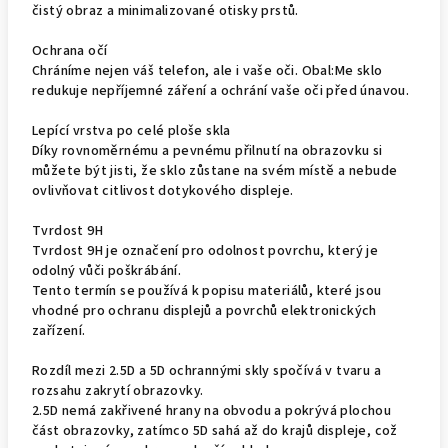
čistý obraz a minimalizované otisky prstů.
Ochrana očí
Chráníme nejen váš telefon, ale i vaše oči. Obal:Me sklo
redukuje nepříjemné záření a ochrání vaše oči před únavou.
Lepící vrstva po celé ploše skla
Díky rovnoměrnému a pevnému přilnutí na obrazovku si
můžete být jisti, že sklo zůstane na svém místě a nebude
ovlivňovat citlivost dotykového displeje.
Tvrdost 9H
Tvrdost 9H je označení pro odolnost povrchu, který je
odolný vůči poškrábání.
Tento termín se používá k popisu materiálů, které jsou
vhodné pro ochranu displejů a povrchů elektronických
zařízení.
Rozdíl mezi 2.5D a 5D ochrannými skly spočívá v tvaru a
rozsahu zakrytí obrazovky.
2.5D nemá zakřivené hrany na obvodu a pokrývá plochou
část obrazovky, zatímco 5D sahá až do krajů displeje, což