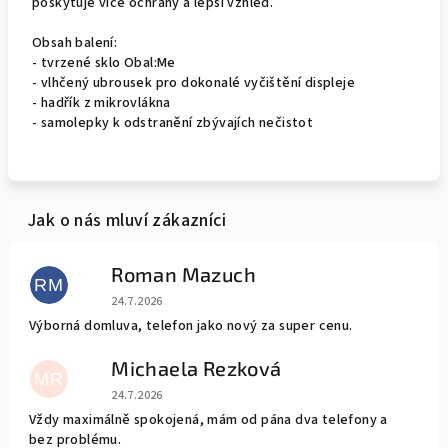
poskytuje více ochrany a lepší vzhled.
Obsah balení:
- tvrzené sklo Obal:Me
- vlhčený ubrousek pro dokonalé vyčištění displeje
- hadřík z mikrovlákna
- samolepky k odstranění zbývajích nečistot
Roman Mazuch
RM
Hodnocení obchodu je 5 z 5 hvězdiček.
24.7.2026
Výborná domluva, telefon jako nový za super cenu.
Michaela Rezková
MR
Hodnocení obchodu je 5 z 5 hvězdiček.
24.7.2026
Vždy maximálně spokojená, mám od pána dva telefony a
bez problému.