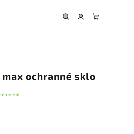
Hledat
Přihlášení
Nákupní
košík
o max ochranné sklo
odnocení