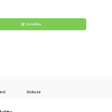
Do košíku
ení
Diskuze
duktu