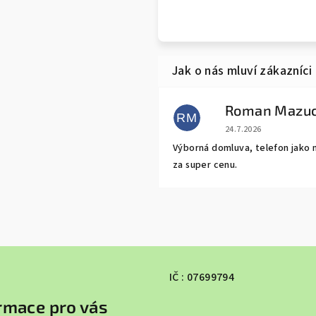
Roman Mazu
RM
Hodnocení obchodu j
24.7.2026
Výborná domluva, telefon jako 
za super cenu.
IČ : 07699794
rmace pro vás