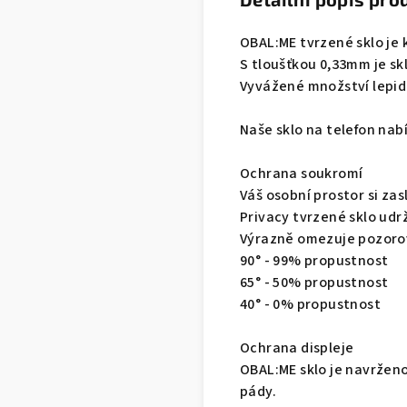
OBAL:ME tvrzené sklo je 
S tloušťkou 0,33mm je sk
Vyvážené množství lepidla
Naše sklo na telefon nab
Ochrana soukromí
Váš osobní prostor si zas
Privacy tvrzené sklo udr
Výrazně omezuje pozorova
90° - 99% propustnost
65° - 50% propustnost
40° - 0% propustnost
Ochrana displeje
OBAL:ME sklo je navrženo
pády.