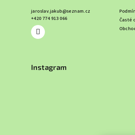
a
jaroslav.jakub
@
seznam.cz
Podmín
+420 774 913 066
t
Časté 
Obchod
í
Instagram