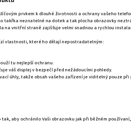
klíčovým prvkem k dlouhé životnosti a ochrany vašeho telefo
lo takřka neznatelné na dotek a tak plocha obrazovky neztrác
 na vnitřní straně zajišťuje velmi snadnou a rychlou instala
ízí vlastnosti, které ho dělají nepostradatelným:
louží tu nejlepší ochranu.
žuje váš displej v bezpečí před nežádoucími pohledy.
cí úhly, takže obsah vašeho zařízení je viditelný pouze př
 tak, aby ochránilo Vaši obrazovku jak při běžném používaní