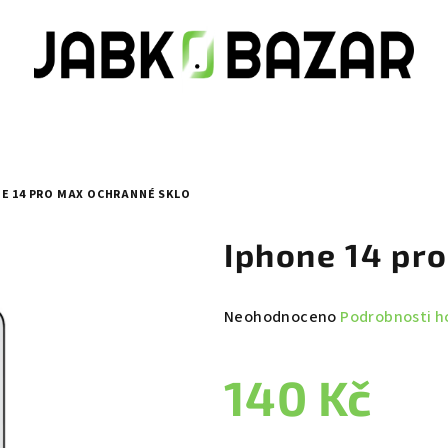
E 14 PRO MAX OCHRANNÉ SKLO
Iphone 14 pr
Průměrné
Neohodnoceno
Podrobnosti h
hodnocení
produktu
140 Kč
je
0,0
z
Měrná