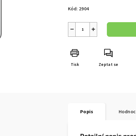
5
cena:
Kód:
2904
hvězdiček.
−
+
Tisk
Zeptat se
Popis
Hodnoc
Detailní popis pro