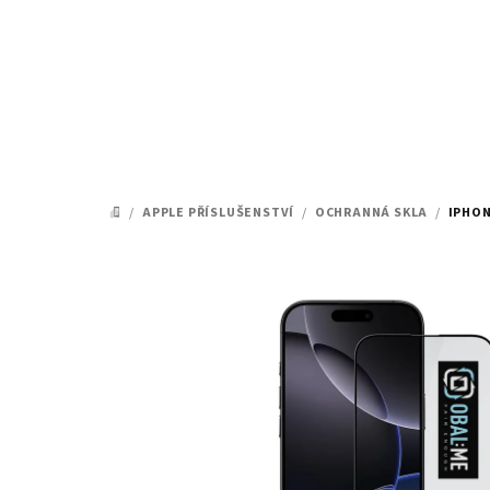
Přejít
na
obsah
/
APPLE PŘÍSLUŠENSTVÍ
/
OCHRANNÁ SKLA
/
IPHON
DOMŮ