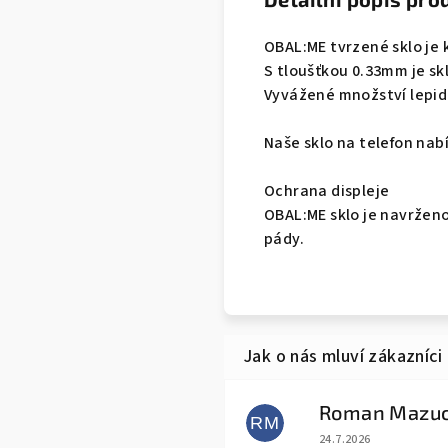
OBAL:ME tvrzené sklo je 
S tloušťkou 0.33mm je sk
Vyvážené množství lepidla
Naše sklo na telefon nab
Ochrana displeje
OBAL:ME sklo je navrženo
pády.
Roman Mazu
RM
Hodnocení obchodu j
24.7.2026