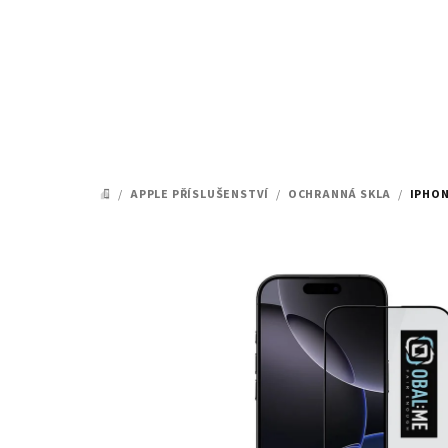
Přejít
na
obsah
/
APPLE PŘÍSLUŠENSTVÍ
/
OCHRANNÁ SKLA
/
IPHON
DOMŮ