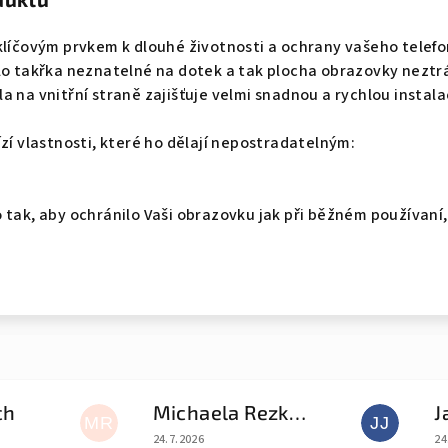
klíčovým prvkem k dlouhé životnosti a ochrany vašeho telefo
lo takřka neznatelné na dotek a tak plocha obrazovky neztrác
 na vnitřní straně zajišťuje velmi snadnou a rychlou instala
ízí vlastnosti, které ho dělají nepostradatelným:
 tak, aby ochránilo Vaši obrazovku jak při běžném používaní
ch
Michaela Rezková
J
MR
JJ
e 5 z 5 hvězdiček.
Hodnocení obchodu je 5 z 5 hvězdiček.
Ho
24.7.2026
24