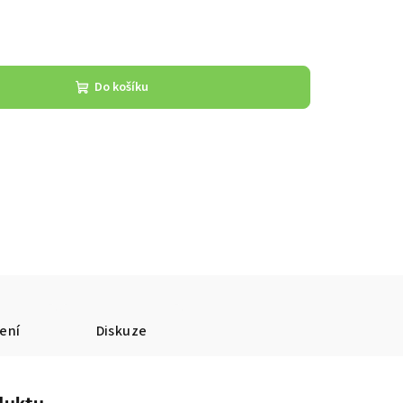
Do košíku
ení
Diskuze
duktu