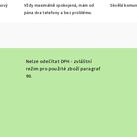
nový
Vždy maximálně spokojená, mám od
Skvělá komun
pána dva telefony a bez problému.
Nelze odečítat DPH - zvláštní
režim pro použité zboží paragraf
90.