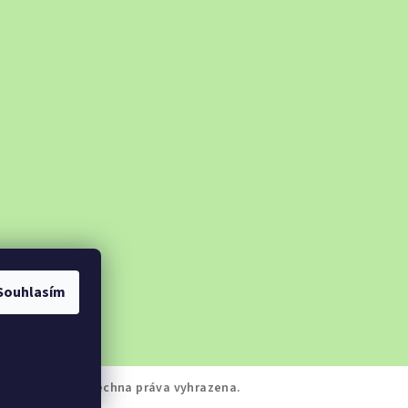
Souhlasím
bkobazar.cz
. Všechna práva vyhrazena.