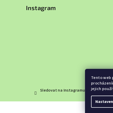
Instagram
Tento web p
procházení
jejich použ
Sledovat na Instagramu
Nastaven