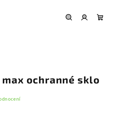
Hledat
Přihlášení
Nákupní
košík
o max ochranné sklo
odnocení