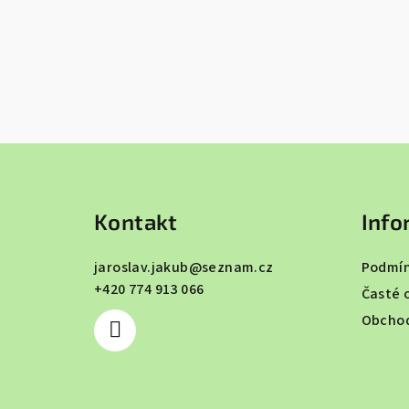
Z
á
Kontakt
Info
p
a
jaroslav.jakub
@
seznam.cz
Podmín
+420 774 913 066
t
Časté 
Obchod
í