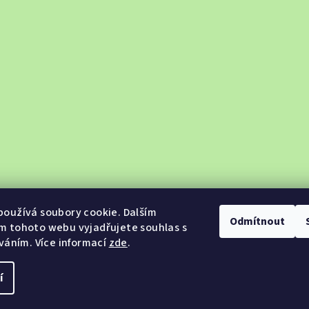
oužívá soubory cookie. Dalším
Odmítnout
m tohoto webu vyjadřujete souhlas s
íváním. Více informací
zde
.
í
Copyright 2026
Ja