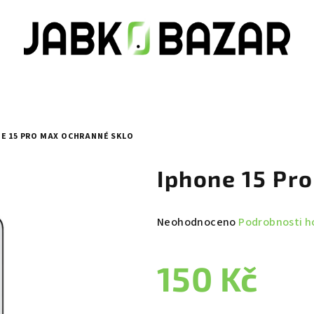
E 15 PRO MAX OCHRANNÉ SKLO
Iphone 15 Pr
Průměrné
Neohodnoceno
Podrobnosti h
hodnocení
produktu
150 Kč
je
0,0
z
Měrná