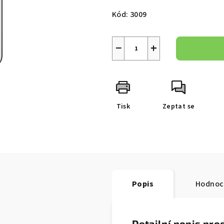
5
cena:
Kód:
3009
hvězdiček.
−
+
Tisk
Zeptat se
Popis
Hodnoc
Detailní popis pro