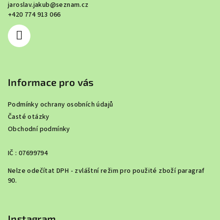
jaroslav.jakub
@
seznam.cz
t
+420 774 913 066
í
Informace pro vás
Podmínky ochrany osobních údajů
Časté otázky
Obchodní podmínky
IČ : 07699794
Nelze odečítat DPH - zvláštní režim pro použité zboží paragraf
90.
Instagram