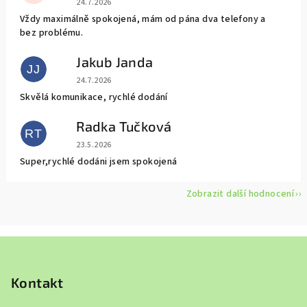
24.7.2026
Vždy maximálně spokojená, mám od pána dva telefony a
bez problému.
Jakub Janda
JJ
Hodnocení obchodu je 5 z 5 hvězdiček.
24.7.2026
Skvělá komunikace, rychlé dodání
Radka Tučková
RT
Hodnocení obchodu je 5 z 5 hvězdiček.
23.5.2026
Super,rychlé dodáni jsem spokojená
Zobrazit další hodnocení
Z
á
p
Kontakt
a