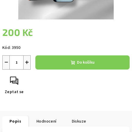
200 Kč
Měrná
Kód:
3950
cena:
−
+
Do košíku
Zeptat se
Popis
Hodnocení
Diskuze