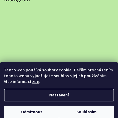
Tento web používá soubory cookie. Dalším procházením
tohoto webu vyjadřujete souhlas s jejich používáním.
Více informací
zde
.
Sledovat na Instagramu
Nastavení
Copyright 2026
Jabkobazar.cz
. Všechna práva vyhrazena.
Odmítnout
Souhlasím