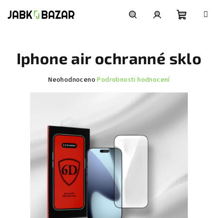
Přejít
na
obsah
Nákupní
Hledat
Přihlášení
Iphone air ochranné sklo
košík
Průměrné
Neohodnoceno
Podrobnosti hodnocení
hodnocení
produktu
je
0,0
z
5
hvězdiček.