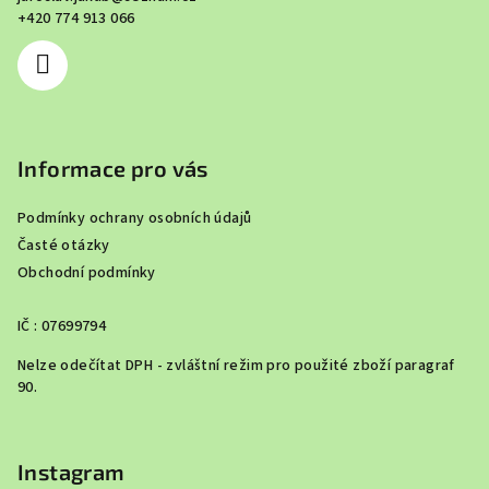
t
+420 774 913 066
í
Informace pro vás
Podmínky ochrany osobních údajů
Časté otázky
Obchodní podmínky
IČ : 07699794
Nelze odečítat DPH - zvláštní režim pro použité zboží paragraf
90.
Instagram