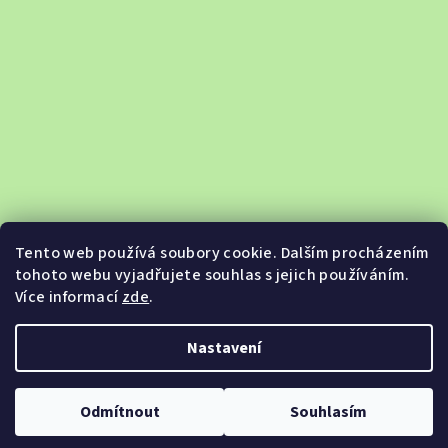
Tento web používá soubory cookie. Dalším procházením
tohoto webu vyjadřujete souhlas s jejich používáním.
Více informací
zde
.
Sledovat na Instagramu
Nastavení
Copyright 2026
Jabkobazar.cz
. Všechna práva vyhrazena.
Odmítnout
Souhlasím
Vytvořil Shoptet