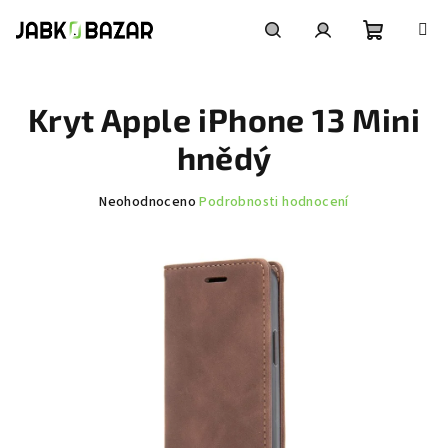
Přejít
na
obsah
Nákupní
Hledat
Přihlášení
Kryt Apple iPhone 13 Mini
košík
hnědý
Průměrné
Neohodnoceno
Podrobnosti hodnocení
hodnocení
produktu
je
0,0
z
5
hvězdiček.