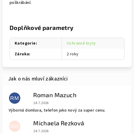
poškrábání.
Doplňkové parametry
Kategorie
:
Ochranné kryty
Záruka
:
2 roky
Roman Mazuch
RM
Hodnocení obchodu je 5 z 5 hvězdiček.
24.7.2026
Výborná domluva, telefon jako nový za super cenu.
Michaela Rezková
MR
Hodnocení obchodu je 5 z 5 hvězdiček.
24.7.2026