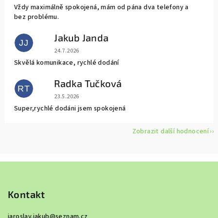
Vždy maximálně spokojená, mám od pána dva telefony a
bez problému.
Jakub Janda
JJ
Hodnocení obchodu je 5 z 5 hvězdiček.
24.7.2026
Skvělá komunikace, rychlé dodání
Radka Tučková
RT
Hodnocení obchodu je 5 z 5 hvězdiček.
23.5.2026
Super,rychlé dodáni jsem spokojená
Zobrazit další hodnocení
Z
á
p
Kontakt
a
jaroslav.jakub
@
seznam.cz