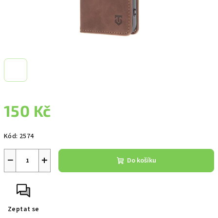
150 Kč
Měrná
Kód:
2574
cena:
−
+
Do košíku
Zeptat se