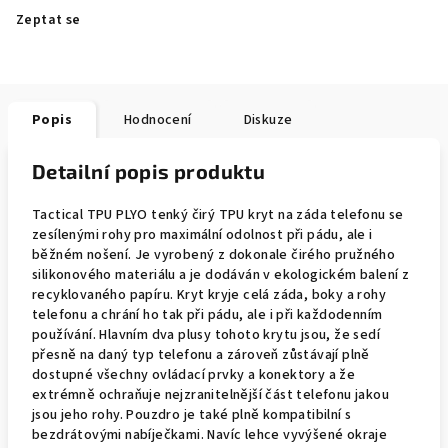
Zeptat se
Popis
Hodnocení
Diskuze
Detailní popis produktu
Tactical TPU PLYO tenký čirý TPU kryt na záda telefonu se
zesílenými rohy pro maximální odolnost při pádu, ale i
běžném nošení. Je vyrobený z dokonale čirého pružného
silikonového materiálu a je dodáván v ekologickém balení z
recyklovaného papíru. Kryt kryje celá záda, boky a rohy
telefonu a chrání ho tak při pádu, ale i při každodenním
používání. Hlavním dva plusy tohoto krytu jsou, že sedí
přesně na daný typ telefonu a zároveň zůstávají plně
dostupné všechny ovládací prvky a konektory a že
extrémně ochraňuje nejzranitelnější část telefonu jakou
jsou jeho rohy. Pouzdro je také plně kompatibilní s
bezdrátovými nabíječkami. Navíc lehce vyvýšené okraje