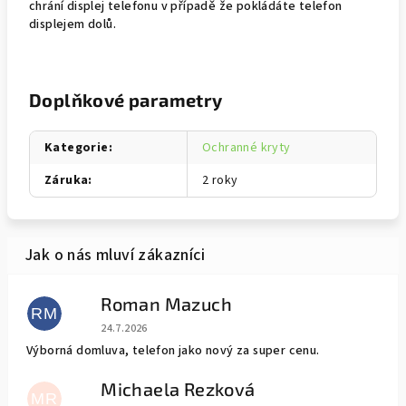
chrání displej telefonu v případě že pokládáte telefon
displejem dolů.
Doplňkové parametry
Kategorie
:
Ochranné kryty
Záruka
:
2 roky
Roman Mazuch
RM
Hodnocení obchodu je 5 z 5 hvězdiček.
24.7.2026
Výborná domluva, telefon jako nový za super cenu.
Michaela Rezková
MR