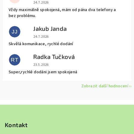
Hodnocení obchodu je 5 z 5 hvězdiček.
24.7.2026
Vždy maximálně spokojená, mám od pána dva telefony a
bez problému.
Jakub Janda
JJ
Hodnocení obchodu je 5 z 5 hvězdiček.
24.7.2026
Skvělá komunikace, rychlé dodání
Radka Tučková
RT
Hodnocení obchodu je 5 z 5 hvězdiček.
23.5.2026
Super,rychlé dodáni jsem spokojená
Zobrazit další hodnocení
Z
á
p
Kontakt
a