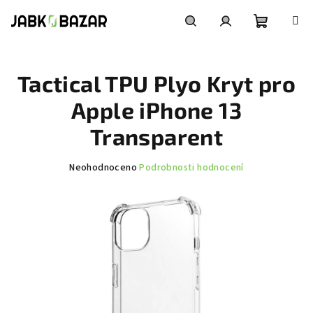
Přejít
na
obsah
Nákupní
Hledat
Přihlášení
Tactical TPU Plyo Kryt pro
košík
Apple iPhone 13
Transparent
Průměrné
Neohodnoceno
Podrobnosti hodnocení
hodnocení
produktu
je
0,0
z
5
hvězdiček.