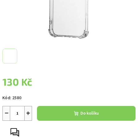
130 Kč
Měrná
Kód:
2580
cena:
−
+
Do košíku