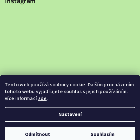
Instagram
Tento web používá soubory cookie. Dalším procházením
tohoto webu vyjadřujete souhlas s jejich používáním.
Více informací
zde
.
Sledovat na Instagramu
Nastavení
Copyright 2026
Jabkobazar.cz
. Všechna práva vyhrazena.
Odmítnout
Souhlasím