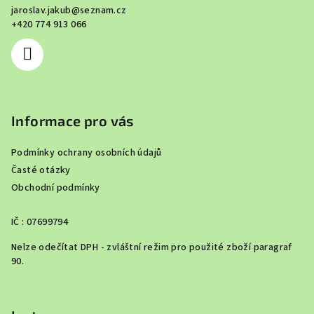
jaroslav.jakub
@
seznam.cz
t
+420 774 913 066
í
Informace pro vás
Podmínky ochrany osobních údajů
Časté otázky
Obchodní podmínky
IČ : 07699794
Nelze odečítat DPH - zvláštní režim pro použité zboží paragraf
90.