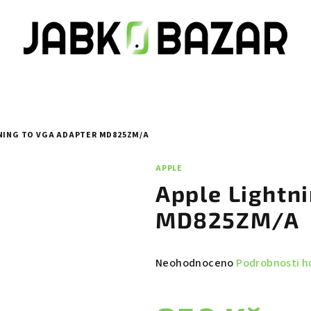
NING TO VGA ADAPTER MD825ZM/A
APPLE
Apple Lightni
MD825ZM/A
Průměrné
Neohodnoceno
Podrobnosti h
hodnocení
produktu