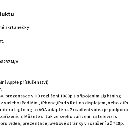
duktu
né škrtanečky
kt.
D825ZM/A
lní Apple příslušenství)
.
my, prezentace v HD rozlišení 1080p s připojením Lightning
z vašeho iPad Mini, iPhone,iPad s Retina displejem, nebo z iP
aptéru Ligtning to VGA adaptéru. Zrcadlení videa je podpor
ařízeních. Můžete si tak ze svého zařízení na televizi s
ru videa, prezentace, webové stránky v rozlišení až 720p.