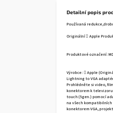
Detailní popis pro
Používaná redukce,drob
Originální  Apple Produ
Produktové označení: M
Výrobce:  Apple (Originá
Lightning to VGA adaptér
Prohlédněte si video, fil
konektorem k televizoru 
touch (5gen.) pomocí ad
na všech kompatibilních z
konektorem VGA, projekto