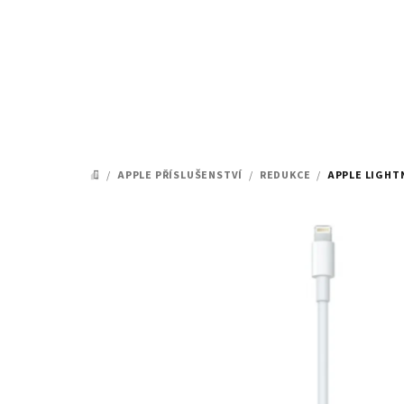
Přejít
na
obsah
/
APPLE PŘÍSLUŠENSTVÍ
/
REDUKCE
/
APPLE LIGHT
DOMŮ