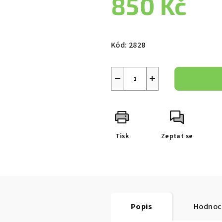
850 Kč
je
0,0
z
Měrná
5
cena:
Kód:
2828
hvězdiček.
−
+
Tisk
Zeptat se
Popis
Hodnoc