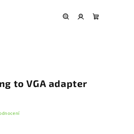
Hledat
Přihlášení
Nákupní
košík
ng to VGA adapter
odnocení