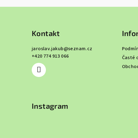
Z
á
Kontakt
Info
p
a
jaroslav.jakub
@
seznam.cz
Podmín
+420 774 913 066
t
Časté 
Obchod
í
Instagram