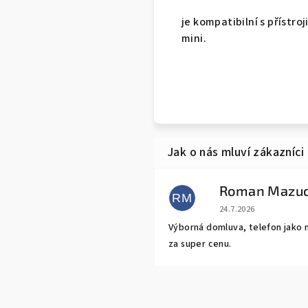
je kompatibilní s přístro
mini.
Roman Mazu
RM
Hodnocení obchodu j
24.7.2026
Výborná domluva, telefon jako 
za super cenu.