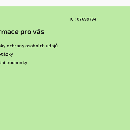
IČ : 07699794
rmace pro vás
ky ochrany osobních údajů
otázky
ní podmínky