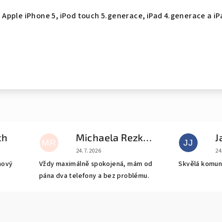
ji Apple iPhone 5, iPod touch 5.generace, iPad 4.generace a i
ch
Michaela Rezková
J
MR
JJ
e 5 z 5 hvězdiček.
Hodnocení obchodu je 5 z 5 hvězdiček.
Ho
24.7.2026
24
nový
Vždy maximálně spokojená, mám od
Skvělá komun
pána dva telefony a bez problému.