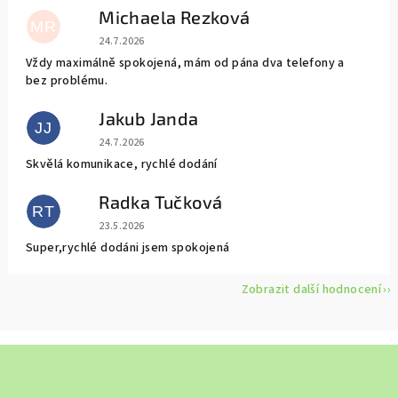
Michaela Rezková
MR
Hodnocení obchodu je 5 z 5 hvězdiček.
24.7.2026
Vždy maximálně spokojená, mám od pána dva telefony a
bez problému.
Jakub Janda
JJ
Hodnocení obchodu je 5 z 5 hvězdiček.
24.7.2026
Skvělá komunikace, rychlé dodání
Radka Tučková
RT
Hodnocení obchodu je 5 z 5 hvězdiček.
23.5.2026
Super,rychlé dodáni jsem spokojená
Zobrazit další hodnocení
Z
á