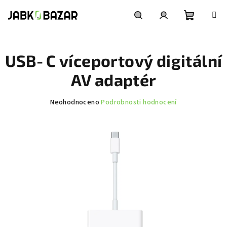
Přejít
na
obsah
Nákupní
Hledat
Přihlášení
USB‑C víceportový digitální
košík
AV adaptér
Průměrné
Neohodnoceno
Podrobnosti hodnocení
hodnocení
produktu
je
0,0
z
5
hvězdiček.