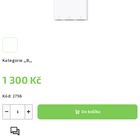
Kategorie ,,B,,
1 300 Kč
Měrná
Kód:
2756
cena:
−
+
Do košíku