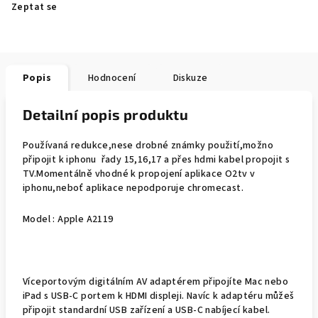
Zeptat se
Popis
Hodnocení
Diskuze
Detailní popis produktu
Používaná redukce,nese drobné známky použití,možno
připojit k iphonu řady 15,16,17 a přes hdmi kabel propojit s
TV.Momentálně vhodné k propojení aplikace O2tv v
iphonu,neboť aplikace nepodporuje chromecast.
Model : Apple A2119
Víceportovým digitálním AV adaptérem připojíte Mac nebo
iPad s USB‑C portem k HDMI displeji. Navíc k adaptéru můžeš
připojit standardní USB zařízení a USB‑C nabíjecí kabel.