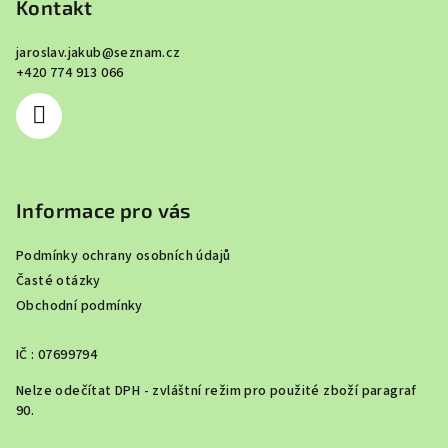
p
Kontakt
a
jaroslav.jakub
@
seznam.cz
t
+420 774 913 066
í
Informace pro vás
Podmínky ochrany osobních údajů
Časté otázky
Obchodní podmínky
IČ : 07699794
Nelze odečítat DPH - zvláštní režim pro použité zboží paragraf
90.