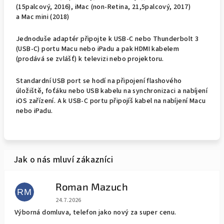
(15palcový, 2016), iMac (non-Retina, 21,5palcový, 2017)
a Mac mini (2018)
Jednoduše adaptér připojte k USB‑C nebo Thunderbolt 3
(USB-C) portu Macu nebo iPadu a pak HDMI kabelem
(prodává se zvlášť) k televizi nebo projektoru.
Standardní USB port se hodí na připojení flashového
úložiště, foťáku nebo USB kabelu na synchronizaci a nabíjení
iOS zařízení. A k USB‑C portu připojíš kabel na nabíjení Macu
nebo iPadu.
Roman Mazuch
RM
Hodnocení obchodu je 5 z 5 hvězdiček.
24.7.2026
Výborná domluva, telefon jako nový za super cenu.