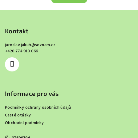
Z
á
p
Kontakt
a
jaroslav.jakub
@
seznam.cz
t
+420 774 913 066
í
Informace pro vás
Podmínky ochrany osobních údajů
Časté otázky
Obchodní podmínky
IČ : 07699794