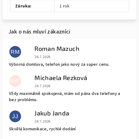
Záruka
:
1 rok
Roman Mazuch
RM
Hodnocení obchodu je 5 z 5 hvězdiček.
24.7.2026
Výborná domluva, telefon jako nový za super cenu.
Michaela Rezková
MR
Hodnocení obchodu je 5 z 5 hvězdiček.
24.7.2026
Vždy maximálně spokojená, mám od pána dva telefony a
bez problému.
Jakub Janda
JJ
Hodnocení obchodu je 5 z 5 hvězdiček.
24.7.2026
Skvělá komunikace, rychlé dodání