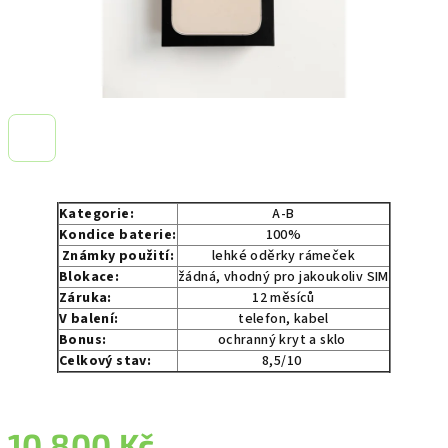
Kategorie:
A-B
Kondice baterie:
100%
Známky použití:
lehké oděrky rámeček
Blokace:
žádná, vhodný pro jakoukoliv SIM
Záruka:
12 měsíců
V balení:
telefon, kabel
Bonus:
ochranný kryt a sklo
Celkový stav:
8,5/10
10 800 Kč