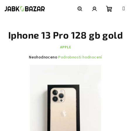
Přejít
na
obsah
Nákupní
Hledat
Přihlášení
Iphone 13 Pro 128 gb gold
košík
APPLE
Průměrné
Neohodnoceno
Podrobnosti hodnocení
hodnocení
produktu
je
0,0
z
5
hvězdiček.