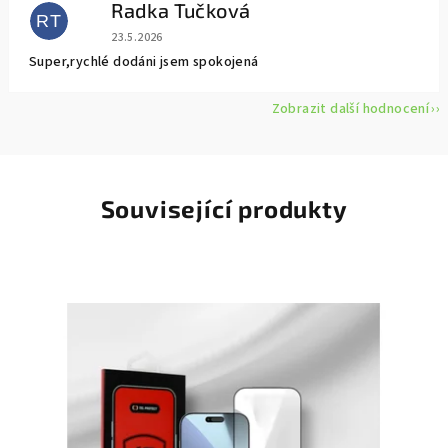
Radka Tučková
RT
Hodnocení obchodu je 5 z 5 hvězdiček.
23.5.2026
Super,rychlé dodáni jsem spokojená
Zobrazit další hodnocení
Související produkty