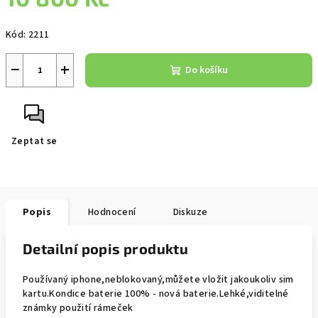
Měrná
Kód:
2211
cena:
−
+
Do košíku
Zeptat se
Popis
Hodnocení
Diskuze
Detailní popis produktu
Používaný iphone,neblokovaný
,můžete vložit jakoukoliv sim
kartu.Kondice baterie 100% - nová baterie.Lehké,viditelné
známky použití rámeček