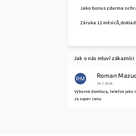
Jako bonus zdarma ochra
Záruka 12 měsíců,doklad
Roman Mazu
RM
Hodnocení obchodu j
24.7.2026
Výborná domluva, telefon jako 
za super cenu.