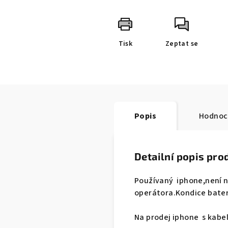
Tisk
Zeptat se
Popis
Hodnoc
Detailní popis pro
Používaný iphone,není n
operátora.
Kondice bater
Na prodej iphone s kabe