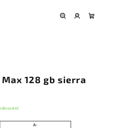
Hledat
Přihlášení
Nákupní
košík
 Max 128 gb sierra
odnocení
A-