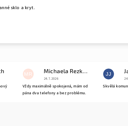
nné sklo a kryt.
ch
Michaela Rezková
J
MR
JJ
e 5 z 5 hvězdiček.
Hodnocení obchodu je 5 z 5 hvězdiček.
Ho
24.7.2026
24
nový
Vždy maximálně spokojená, mám od
Skvělá komun
pána dva telefony a bez problému.