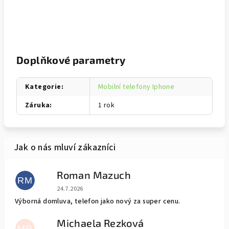
Doplňkové parametry
Kategorie
:
Mobilní telefony Iphone
Záruka
:
1 rok
Roman Mazuch
RM
Hodnocení obchodu je 5 z 5 hvězdiček.
24.7.2026
Výborná domluva, telefon jako nový za super cenu.
Michaela Rezková
MR