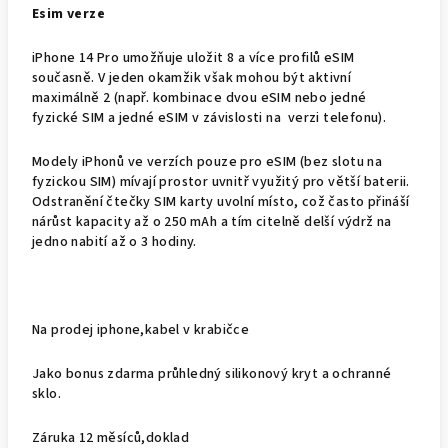
Esim verze
iPhone 14 Pro umožňuje uložit
8 a více profilů eSIM
současně. V jeden okamžik však mohou být
aktivní
maximálně 2
(např. kombinace dvou eSIM nebo jedné
fyzické SIM a jedné eSIM v závislosti na
verzi telefonu).
Modely iPhonů ve verzích pouze pro eSIM (bez slotu na
fyzickou SIM) mívají prostor uvnitř využitý pro větší baterii.
Odstranění čtečky SIM karty uvolní místo, což často přináší
nárůst kapacity až o 250 mAh a tím citelně delší výdrž na
jedno nabití až o 3 hodiny.
Na prodej iphone,kabel v krabičce
Jako bonus zdarma průhledný silikonový kryt a ochranné
sklo.
Záruka 12 měsíců,doklad