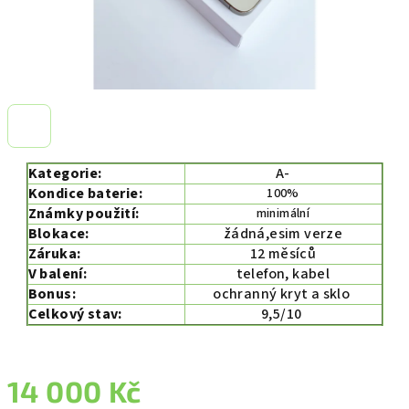
Kategorie:
A-
Kondice baterie:
100%
Známky použití:
minimální
Blokace:
žádná,esim verze
Záruka:
12 měsíců
V balení:
telefon, kabel
Bonus:
ochranný kryt a sklo
Celkový stav:
9,5/10
14 000 Kč