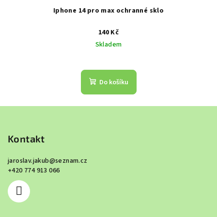
Iphone 14 pro max ochranné sklo
140 Kč
Skladem
Do košíku
Z
á
p
Kontakt
a
jaroslav.jakub
@
seznam.cz
t
+420 774 913 066
í