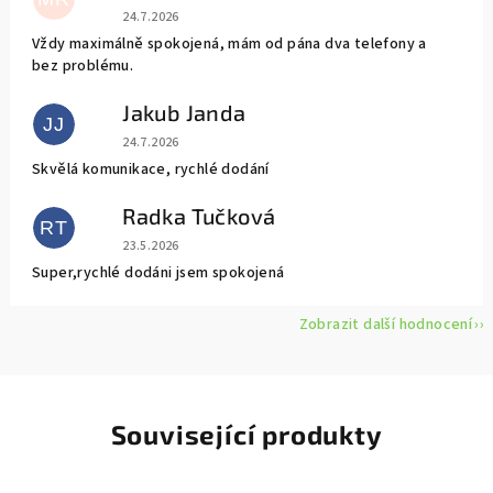
Hodnocení obchodu je 5 z 5 hvězdiček.
24.7.2026
Vždy maximálně spokojená, mám od pána dva telefony a
bez problému.
Jakub Janda
JJ
Hodnocení obchodu je 5 z 5 hvězdiček.
24.7.2026
Skvělá komunikace, rychlé dodání
Radka Tučková
RT
Hodnocení obchodu je 5 z 5 hvězdiček.
23.5.2026
Super,rychlé dodáni jsem spokojená
Zobrazit další hodnocení
Související produkty