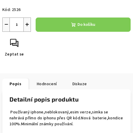
Měrná
Kód:
2526
cena:
−
+
Do košíku
Zeptat se
Popis
Hodnocení
Diskuze
Detailní popis produktu
Používaný
iphone,neblokovaný,esim verze,simka se
nahrává přímo do iphonu přes QR kód.Nová baterie,kondice
100%.Minimální známky používání.