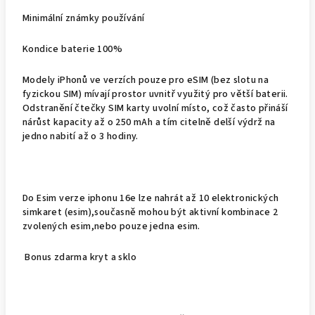
Minimální známky používání
Kondice baterie 100%
Modely iPhonů ve verzích pouze pro eSIM (bez slotu na
fyzickou SIM) mívají prostor uvnitř využitý pro
větší baterii
.
Odstranění čtečky SIM karty uvolní místo, což často přináší
nárůst kapacity až o 250 mAh a tím citelně delší výdrž na
jedno nabití až o 3 hodiny.
Do Esim verze iphonu 16e lze nahrát až 10 elektronických
simkaret (esim),současně mohou být aktivní kombinace 2
zvolených esim,nebo pouze jedna esim.
Bonus zdarma kryt a sklo