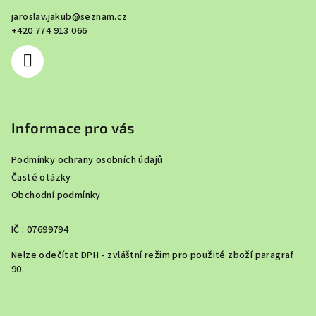
a
jaroslav.jakub
@
seznam.cz
t
+420 774 913 066
í
Informace pro vás
Podmínky ochrany osobních údajů
Časté otázky
Obchodní podmínky
IČ : 07699794
Nelze odečítat DPH - zvláštní režim pro použité zboží paragraf
90.