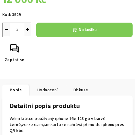
Měrná
Kód:
3929
cena:
−
+
Do košíku
Zeptat se
Popis
Hodnocení
Diskuze
Detailní popis produktu
Velmi krátce používaný iphone 16e 128 gb v barvě
černé,verze esim,simkarta se nahrává přímo do iphonu přes
QR kód.