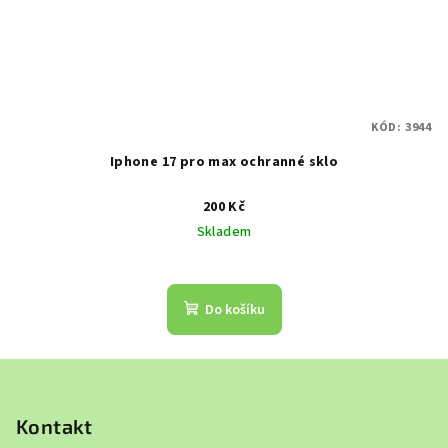
KÓD:
3944
Iphone 17 pro max ochranné sklo
200 Kč
Skladem
Do košíku
Z
á
p
Kontakt