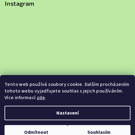
Instagram
Tento web používá soubory cookie. Dalším procházením
tohoto webu vyjadřujete souhlas s jejich používáním.
Více informací
zde
.
Sledovat na Instagramu
Nastavení
Copyright 2026
Jabkobazar.cz
. Všechna práva vyhrazena.
Odmítnout
Souhlasím