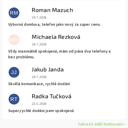
Roman Mazuch
RM
Hodnocení obchodu je 5 z 5 hvězdiček.
24.7.2026
Výborná domluva, telefon jako nový za super cenu.
Michaela Rezková
MR
Hodnocení obchodu je 5 z 5 hvězdiček.
24.7.2026
Vždy maximálně spokojená, mám od pána dva telefony a
bez problému.
Jakub Janda
JJ
Hodnocení obchodu je 5 z 5 hvězdiček.
24.7.2026
Skvělá komunikace, rychlé dodání
Radka Tučková
RT
Hodnocení obchodu je 5 z 5 hvězdiček.
23.5.2026
Super,rychlé dodáni jsem spokojená
Zobrazit další hodnocení