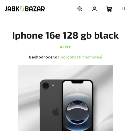
Přejít
na
obsah
Nákupní
Hledat
Přihlášení
Iphone 16e 128 gb black
košík
APPLE
Průměrné
Neohodnoceno
Podrobnosti hodnocení
hodnocení
produktu
je
0,0
z
5
hvězdiček.