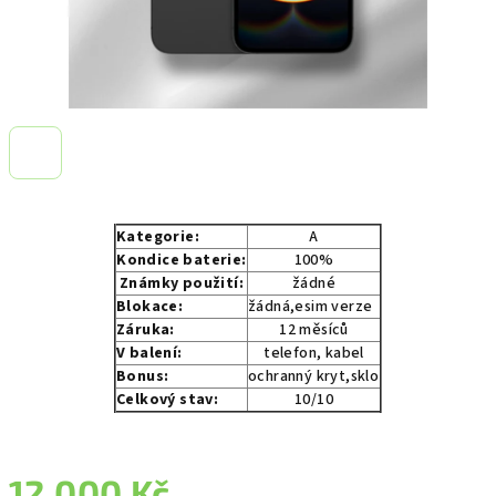
Kategorie:
A
Kondice baterie:
100%
Známky použití:
žádné
Blokace:
žádná,esim verze
Záruka:
12 měsíců
V balení:
telefon, kabel
Bonus:
ochranný kryt,sklo
Celkový stav:
10/10
12 000 Kč