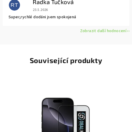
Radka Tučková
RT
Hodnocení obchodu je 5 z 5 hvězdiček.
23.5.2026
Super,rychlé dodáni jsem spokojená
Zobrazit další hodnocení
Související produkty