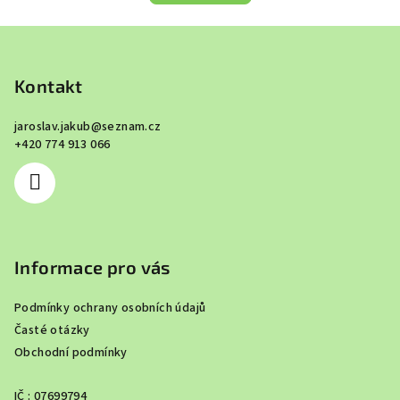
Z
á
p
Kontakt
a
jaroslav.jakub
@
seznam.cz
t
+420 774 913 066
í
Informace pro vás
Podmínky ochrany osobních údajů
Časté otázky
Obchodní podmínky
IČ : 07699794