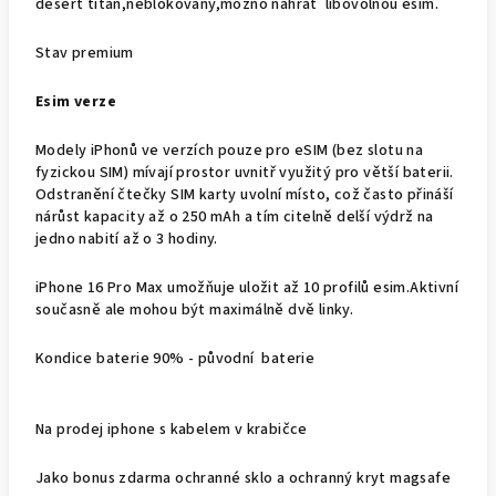
desert titan,neblokovaný,možno nahrát libovolnou esim.
Stav premium
Esim verze
Modely iPhonů ve verzích pouze pro eSIM (bez slotu na
fyzickou SIM) mívají prostor uvnitř využitý pro
větší baterii
.
Odstranění čtečky SIM karty uvolní místo, což často přináší
nárůst kapacity až o 250 mAh a tím citelně delší výdrž na
jedno nabití až o 3 hodiny.
iPhone 16 Pro Max umožňuje uložit
až 10 profilů e
sim.
Aktivní
současně
ale mohou být maximálně
dvě linky.
Kondice baterie 90% - původní baterie
Na prodej iphone s kabelem v krabičce
Jako bonus zdarma ochranné sklo a ochranný kryt magsafe