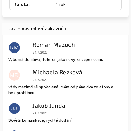
Záruka
:
1 rok
Roman Mazuch
RM
Hodnocení obchodu je 5 z 5 hvězdiček.
24.7.2026
Výborná domluva, telefon jako nový za super cenu.
Michaela Rezková
MR
Hodnocení obchodu je 5 z 5 hvězdiček.
24.7.2026
Vždy maximálně spokojená, mám od pána dva telefony a
bez problému.
Jakub Janda
JJ
Hodnocení obchodu je 5 z 5 hvězdiček.
24.7.2026
Skvělá komunikace, rychlé dodání