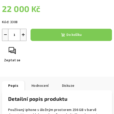
22 000 Kč
Měrná
Kód:
3308
cena:
−
+
Do košíku
Zeptat se
Popis
Hodnocení
Diskuze
Detailní popis produktu
Používaný iphone s úložným prostorem 256 GB v barvě