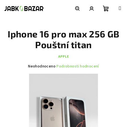
Přejít
na
obsah
Nákupní
Hledat
Přihlášení
Iphone 16 pro max 256 GB
košík
Pouštní titan
APPLE
Průměrné
Neohodnoceno
Podrobnosti hodnocení
hodnocení
produktu
je
0,0
z
5
hvězdiček.